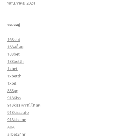
พฤษภาคม 2024
หมวดหมู่
168slot
168สล็อต
188bet
188betth
1xbet
1xbetth
1xbit
888pg
918Kiss
918kiss ดาวน์โหลด
918kissauto
918kissme
ABA
allbet24hr