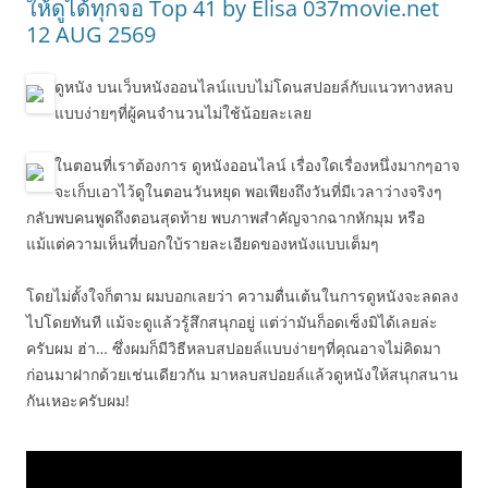
ให้ดูได้ทุกจอ Top 41 by Elisa 037movie.net
12 AUG 2569
ดูหนัง บนเว็บหนังออนไลน์แบบไม่โดนสปอยล์กับแนวทางหลบ
แบบง่ายๆที่ผู้คนจำนวนไม่ใช้น้อยละเลย
ในตอนที่เราต้องการ ดูหนังออนไลน์ เรื่องใดเรื่องหนึ่งมากๆอาจ
จะเก็บเอาไว้ดูในตอนวันหยุด พอเพียงถึงวันที่มีเวลาว่างจริงๆ
กลับพบคนพูดถึงตอนสุดท้าย พบภาพสำคัญจากฉากหักมุม หรือ
แม้แต่ความเห็นที่บอกใบ้รายละเอียดของหนังแบบเต็มๆ
โดยไม่ตั้งใจก็ตาม ผมบอกเลยว่า ความตื่นเต้นในการดูหนังจะลดลง
ไปโดยทันที แม้จะดูแล้วรู้สึกสนุกอยู่ แต่ว่ามันก็อดเซ็งมิได้เลยล่ะ
ครับผม ฮ่า… ซึ่งผมก็มีวิธีหลบสปอยล์แบบง่ายๆที่คุณอาจไม่คิดมา
ก่อนมาฝากด้วยเช่นเดียวกัน มาหลบสปอยล์แล้วดูหนังให้สนุกสนาน
กันเหอะครับผม!