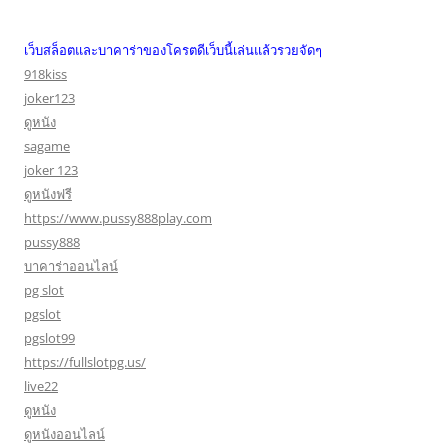
เว็บสล็อตและบาคาร่าของโครตดีเว็บนี้เล่นแล้วรวยจัดๆ
918kiss
joker123
ดูหนัง
sagame
joker 123
ดูหนังฟรี
https://www.pussy888play.com
pussy888
บาคาร่าออนไลน์
pg slot
pgslot
pgslot99
https://fullslotpg.us/
live22
ดูหนัง
ดูหนังออนไลน์