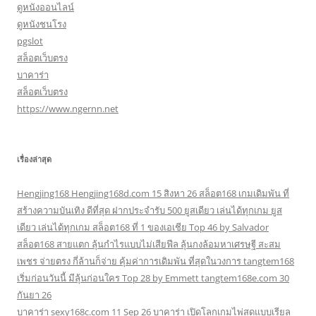
ดูหนังออนไลน์
ดูหนังชนโรง
pgslot
สล็อตเว็บตรง
บาคาร่า
สล็อตเว็บตรง
https://www.ngernn.net
เรื่องล่าสุด
Hengjing168 Hengjing168d.com 15 สิงหา 26 สล็อต168 เกมเดิมพัน ที่
สร้างความบันเทิง ดีที่สุด ฝากประจำรับ 500 ยูสเดียว เล่นได้ทุกเกม ยูส
เดียว เล่นได้ทุกเกม สล็อต168 ที่ 1 ของเอเชีย Top 46 by Salvador
สล็อต168 สายแตก ลุ้นกำไรแบบไม่เสียฟีล ลุ้นกงล้อมหาเศรษฐี สะสม
เพชร จ่ายตรง กี่ล้านก็จ่าย คุ้มค่าการเดิมพัน ที่สุดในวงการ tangtem168
เริ่มก่อนวันนี้ มีลุ้นก่อนใคร Top 28 by Emmett tangtem168e.com 30
กันยา 26
บาคาร่า sexy168c.com 11 Sep 26 บาคาร่า เปิดโลกเกมไพ่สดแบบเรียล