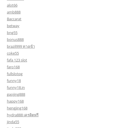
alot66
amb888
Baccarat
betway
bng55
bonus888
brazil999 ทางเข้า
coke55
fafa 123 slot
faro168
fullslotpg
funny18
funny18.in
gaojing888
happy168
hengjing168
hydra888 เครดิตฟรี
jinda55