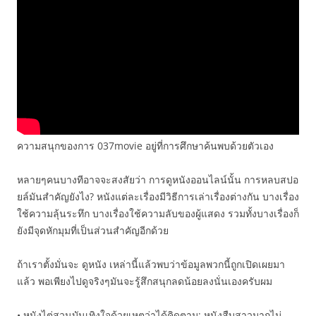
ความสนุกของการ 037movie อยู่ที่การศึกษาค้นพบด้วยตัวเอง
หลายๆคนบางทีอาจจะสงสัยว่า การดูหนังออนไลน์นั้น การหลบสปอ
ยล์มันสำคัญยังไง? หนังแต่ละเรื่องมีวิธีการเล่าเรื่องต่างกัน บางเรื่อง
ใช้ความลุ้นระทึก บางเรื่องใช้ความลับของผู้แสดง รวมทั้งบางเรื่องก็
ยังมีจุดหักมุมที่เป็นส่วนสำคัญอีกด้วย
ถ้าเราตั้งมั่นจะ ดูหนัง เหล่านี้แล้วพบว่าข้อมูลพวกนี้ถูกเปิดเผยมา
แล้ว พอเพียงไปดูจริงๆมันจะรู้สึกสนุกลดน้อยลงนั่นเองครับผม
• หนังไต่สวนบันเทิงใจด้วยเหตุว่าได้คิดตาม: หนังสืบสาวมากไม่