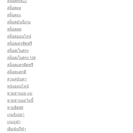
สล็อตlive22
สล็อตpg
สล็อตxo
สล็อตมันนี่เกม
สล็อตสด
สล็อตออนไลน์
สล็อตเครดิตฟรี
สล็อตเว็บตรง
สล็อตเว็บตรง 168
สล็อตเเครดิตฟรี
สล็อตแตกดี
สวนสุนันทา
หนังออนไลน์
หวยฮานอย vip
หวยฮานอยวันนี้
หวยฮิต88
เกมยิงปลา
เกมยูฟ่า
เดิมพันกีฬา