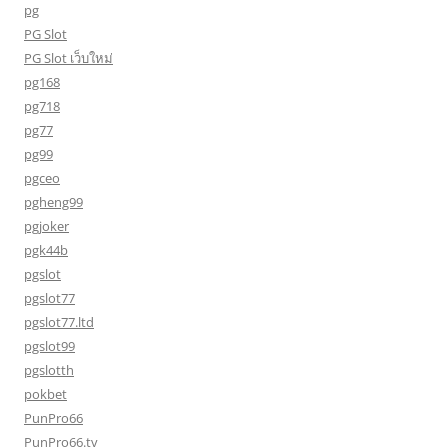
pg
PG Slot
PG Slot เว็บใหม่
pg168
pg718
pg77
pg99
pgceo
pgheng99
pgjoker
pgk44b
pgslot
pgslot77
pgslot77.ltd
pgslot99
pgslotth
pokbet
PunPro66
PunPro66.tv