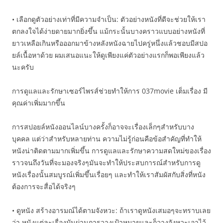
• เลือกดูตัวอย่างเท่าที่มีความจำเป็น: ตัวอย่างหนังที่ดีจะช่วยให้เรา
ตกลงใจได้ง่ายดายมากยิ่งขึ้น แม้กระนั้นบางคราวแบบอย่างหนังที่
ยาวเหลือเกินหรือออกมาข้างหลังหนังฉายไปครู่หนึ่งแล้วชอบมีสปอ
ยล์เนื้อหาด้วย ผมเสนอแนะให้ดูเพียงแค่ตัวอย่างแรกก็พอเพียงแล้ว
นะครับ
การดูแลและรักษาเซอร์ไพรส์ช่วยทำให้การ 037movie เต็มเรื่อง มี
คุณค่าเพิ่มมากขึ้น
การสปอยล์หนังออนไลน์บางครั้งก็อาจจะเรื่องเล็กๆสำหรับบาง
บุคคล แต่ว่าสำหรับหลายท่าน ความไม่รู้ก่อนคือข้อสำคัญที่ทำให้
หนังน่าติดตามมากเพิ่มขึ้น การดูแลและรักษาความสดใหม่ของเรื่อง
ราวจนถึงวันที่จะมองจริงๆมันจะทำให้ประสบการณ์สำหรับการดู
หนังเรื่องนั้นสมบูรณ์เพิ่มขึ้นเรื่อยๆ และทำให้เราสัมผัสกับสิ่งที่หนัง
ต้องการจะสื่อได้จริงๆ
• ดูหนัง สร้างอารมณ์ได้ตามจังหวะ: ถ้าเราดูหนังเสมอๆจะทราบเลย
ว่า หนังแต่ละเรื่องมันผ่านการวางเป้าหมายและก็วางจังหวะเอาไว้