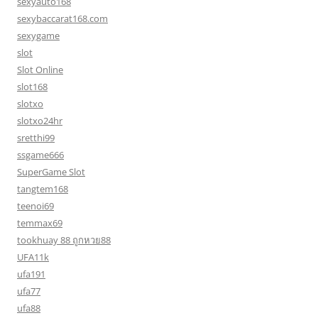
sexyauto168
sexybaccarat168.com
sexygame
slot
Slot Online
slot168
slotxo
slotxo24hr
sretthi99
ssgame666
SuperGame Slot
tangtem168
teenoi69
temmax69
tookhuay 88 ถูกหวย88
UFA11k
ufa191
ufa77
ufa88