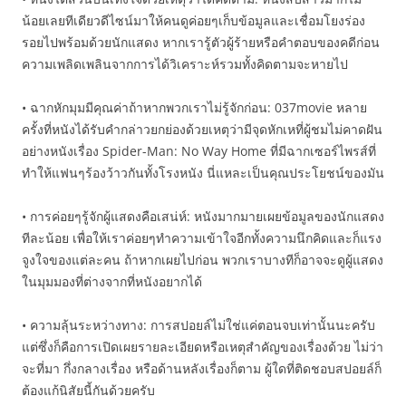
น้อยเลยทีเดียวดีไซน์มาให้คนดูค่อยๆเก็บข้อมูลและเชื่อมโยงร่อง
รอยไปพร้อมด้วยนักแสดง หากเรารู้ตัวผู้ร้ายหรือคำตอบของคดีก่อน
ความเพลิดเพลินจากการได้วิเคราะห์รวมทั้งคิดตามจะหายไป
• ฉากหักมุมมีคุณค่าถ้าหากพวกเราไม่รู้จักก่อน: 037movie หลาย
ครั้งที่หนังได้รับคำกล่าวยกย่องด้วยเหตุว่ามีจุดหักเหที่ผู้ชมไม่คาดฝัน
อย่างหนังเรื่อง Spider-Man: No Way Home ที่มีฉากเซอร์ไพรส์ที่
ทำให้แฟนๆร้องว้าวกันทั้งโรงหนัง นี่แหละเป็นคุณประโยชน์ของมัน
• การค่อยๆรู้จักผู้แสดงคือเสน่ห์: หนังมากมายเผยข้อมูลของนักแสดง
ทีละน้อย เพื่อให้เราค่อยๆทำความเข้าใจอีกทั้งความนึกคิดและก็แรง
จูงใจของแต่ละคน ถ้าหากเผยไปก่อน พวกเราบางทีก็อาจจะดูผู้แสดง
ในมุมมองที่ต่างจากที่หนังอยากได้
• ความลุ้นระหว่างทาง: การสปอยล์ไม่ใช่แค่ตอนจบเท่านั้นนะครับ
แต่ซึ่งก็คือการเปิดเผยรายละเอียดหรือเหตุสำคัญของเรื่องด้วย ไม่ว่า
จะที่มา กึ่งกลางเรื่อง หรือด้านหลังเรื่องก็ตาม ผู้ใดที่ติดชอบสปอยล์ก็
ต้องแก้นิสัยนี้กันด้วยครับ