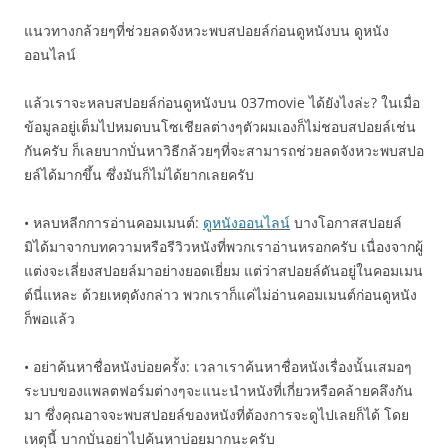
แนวทางกล้วยๆที่ช่วยลดจังหวะพบสปอยล์ก่อนดูหนังบน ดูหนัง
ออนไลน์
แล้วเราจะหลบสปอยล์ก่อนดูหนังบน 037movie ได้ยังไงล่ะ? ในเมื่อ
ข้อมูลอยู่เต็มไปหมดบนโซเชียลต่างๆตัวผมเองก็ไม่ชอบสปอยล์เช่น
กันครับ ก็เลยบากบั่นหาวิธีกล้วยๆที่จะสามารถช่วยลดจังหวะพบสปอ
ยล์ได้มากขึ้น ซึ่งมันก็ไม่ได้ยากเลยครับ
• หลบหลีกการอ่านคอมเมนต์:
ดูหนังออนไลน์
บางโอกาสสปอยล์
มิได้มาจากบทความหรือรีวิวหนังที่พวกเราอ่านหรอกครับ เนื่องจากผู้
แต่งจะเลี่ยงสปอยล์มาอย่างยอดเยี่ยม แต่ว่าสปอยล์ดันอยู่ในคอมเมน
ต์นี่แหละ ด้วยเหตุดังกล่าว พวกเราก็แค่ไม่อ่านคอมเมนต์ก่อนดูหนัง
ก็พอแล้ว
• อย่าค้นหาชื่อหนังบ่อยครั้ง: เวลาเราค้นหาชื่อหนังเรื่องนั้นเสมอๆ
ระบบของแพลตฟอร์มต่างๆจะแนะนำหนังที่เกี่ยวหรือคล้ายคลึงกัน
มา ซึ่งคุณอาจจะพบสปอยล์ของหนังที่ต้องการจะดูไปเลยก็ได้ โดย
เหตุนี้ บากบั่นอย่าไปค้นหาบ่อยมากนะครับ