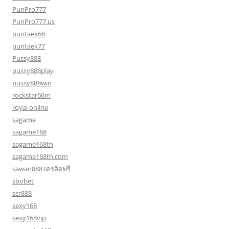
PunPro777
PunPro777.us
puntaek66
puntaek77
Pussy888
pussy888play
pussy888win
rockstar66m
royal online
sagame
sagame168
sagame168th
sagame168th.com
sawan888 เครดิตฟรี
sbobet
scr888
sexy168
sexy168vip