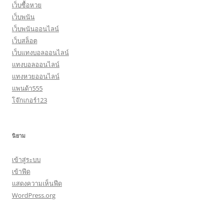
เว็บซื้อหวย
เว็บพนัน
เว็บพนันออนไลน์
เว็บสล็อต
เว็บแทงบอลออนไลน์
แทงบอลออนไลน์
แทงหวยออนไลน์
แพนด้า555
โจ๊กเกอร์123
นิยาม
เข้าสู่ระบบ
เข้าฟีด
แสดงความเห็นฟีด
WordPress.org