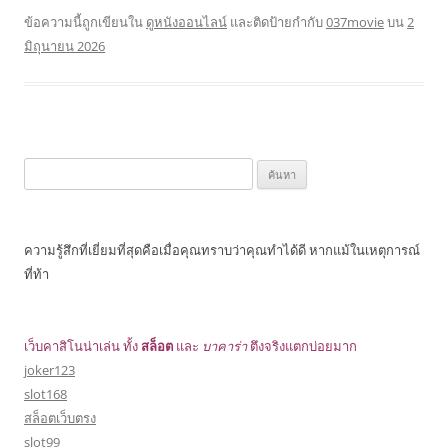
ข้อความนี้ถูกเขียนใน
ดูหนังออนไลน์
และติดป้ายกำกับ
037movie
บน
2
มิถุนายน 2026
ค้นหา
สำหรับ:
ความรู้สึกที่เยี่ยมที่สุดคือเมื่อคุณทราบว่าคุณทำได้ดี หากแม้ในเหตุการณ์
ที่ท้า
เว็บคาสิโนน่าเล่น ทั้ง
สล็อต
และ
บาคาร่า
ตึงจริงแตกบ่อยมาก
joker123
slot168
สล็อตเว็บตรง
slot99