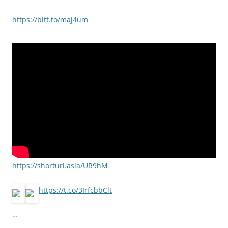
https://bitt.to/maj4um
https://shorturl.asia/UR9hM
https://t.co/3IrfcbbClt
…