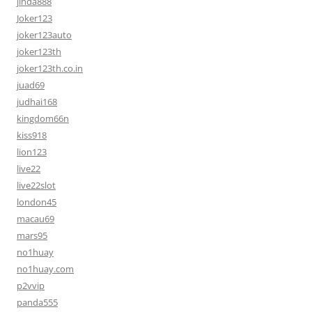
jinda888
Joker123
joker123auto
joker123th
joker123th.co.in
juad69
judhai168
kingdom66n
kiss918
lion123
live22
live22slot
london45
macau69
mars95
no1huay
no1huay.com
p2vvip
panda555