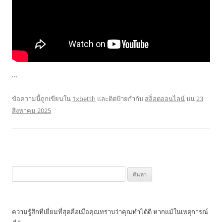
…
ข้อความนี้ถูกเขียนใน
1xbetth
และติดป้ายกำกับ
สล็อตออนไลน์
บน
23
สิงหาคม 2025
ค้นหา
สำหรับ:
ความรู้สึกที่เยี่ยมที่สุดคือเมื่อคุณทราบว่าคุณทำได้ดี หากแม้ในเหตุการณ์