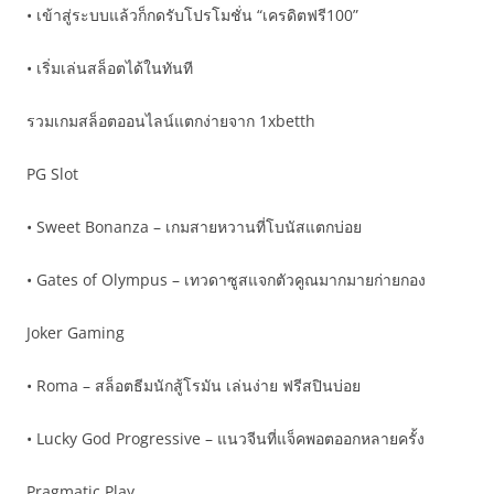
• เข้าสู่ระบบแล้วก็กดรับโปรโมชั่น “เครดิตฟรี100”
• เริ่มเล่นสล็อตได้ในทันที
รวมเกมสล็อตออนไลน์แตกง่ายจาก 1xbetth
PG Slot
• Sweet Bonanza – เกมสายหวานที่โบนัสแตกบ่อย
• Gates of Olympus – เทวดาซูสแจกตัวคูณมากมายก่ายกอง
Joker Gaming
• Roma – สล็อตธีมนักสู้โรมัน เล่นง่าย ฟรีสปินบ่อย
• Lucky God Progressive – แนวจีนที่แจ็คพอตออกหลายครั้ง
Pragmatic Play