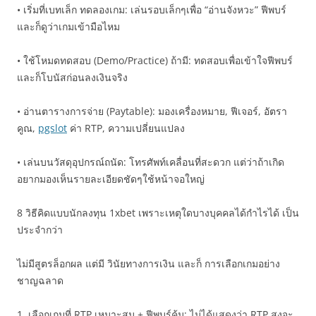
• เริ่มที่เบทเล็ก ทดลองเกม: เล่นรอบเล็กๆเพื่อ “อ่านจังหวะ” ฟีพบร์
และก็ดูว่าเกมเข้ามือไหม
• ใช้โหมดทดสอบ (Demo/Practice) ถ้ามี: ทดสอบเพื่อเข้าใจฟีพบร์
และก็โบนัสก่อนลงเงินจริง
• อ่านตารางการจ่าย (Paytable): มองเครื่องหมาย, ฟีเจอร์, อัตรา
คูณ,
pgslot
ค่า RTP, ความเปลี่ยนแปลง
• เล่นบนวัสดุอุปกรณ์ถนัด: โทรศัพท์เคลื่อนที่สะดวก แต่ว่าถ้าเกิด
อยากมองเห็นรายละเอียดชัดๆใช้หน้าจอใหญ่
8 วิธีคิดแบบนักลงทุน 1xbet เพราะเหตุใดบางบุคคลได้กำไรได้ เป็น
ประจำกว่า
ไม่มีสูตรล็อกผล แต่มี วินัยทางการเงิน และก็ การเลือกเกมอย่าง
ชาญฉลาด
1. เลือกเกมที่ RTP เหมาะสม + ฟีพบร์คุ้ม: ไม่ได้แสดงว่า RTP สูงจะ