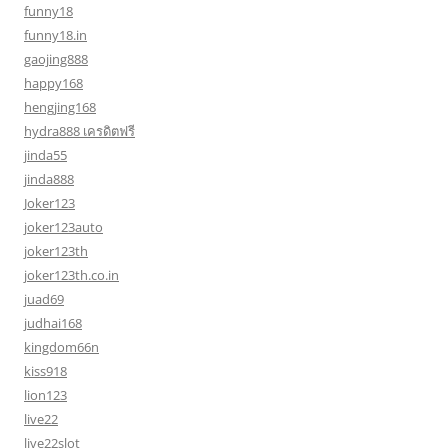
funny18
funny18.in
gaojing888
happy168
hengjing168
hydra888 เครดิตฟรี
jinda55
jinda888
Joker123
joker123auto
joker123th
joker123th.co.in
juad69
judhai168
kingdom66n
kiss918
lion123
live22
live22slot