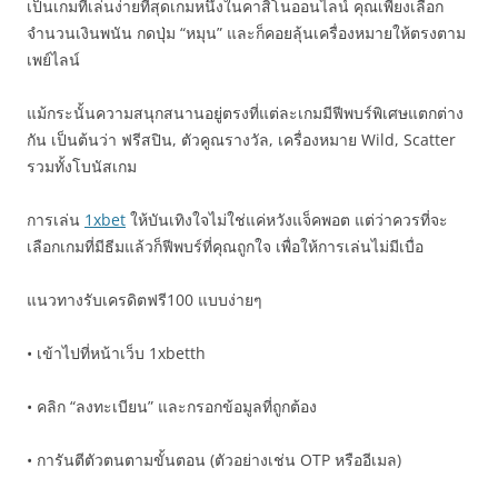
เป็นเกมที่เล่นง่ายที่สุดเกมหนึ่งในคาสิโนออนไลน์ คุณเพียงเลือก
จำนวนเงินพนัน กดปุ่ม “หมุน” และก็คอยลุ้นเครื่องหมายให้ตรงตาม
เพย์ไลน์
แม้กระนั้นความสนุกสนานอยู่ตรงที่แต่ละเกมมีฟีพบร์พิเศษแตกต่าง
กัน เป็นต้นว่า ฟรีสปิน, ตัวคูณรางวัล, เครื่องหมาย Wild, Scatter
รวมทั้งโบนัสเกม
การเล่น
1xbet
ให้บันเทิงใจไม่ใช่แค่หวังแจ็คพอต แต่ว่าควรที่จะ
เลือกเกมที่มีธีมแล้วก็ฟีพบร์ที่คุณถูกใจ เพื่อให้การเล่นไม่มีเบื่อ
แนวทางรับเครดิตฟรี100 แบบง่ายๆ
• เข้าไปที่หน้าเว็บ 1xbetth
• คลิก “ลงทะเบียน” และกรอกข้อมูลที่ถูกต้อง
• การันตีตัวตนตามขั้นตอน (ตัวอย่างเช่น OTP หรืออีเมล)