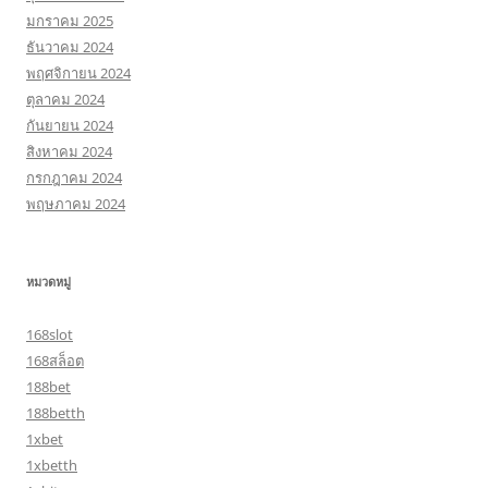
มกราคม 2025
ธันวาคม 2024
พฤศจิกายน 2024
ตุลาคม 2024
กันยายน 2024
สิงหาคม 2024
กรกฎาคม 2024
พฤษภาคม 2024
หมวดหมู่
168slot
168สล็อต
188bet
188betth
1xbet
1xbetth