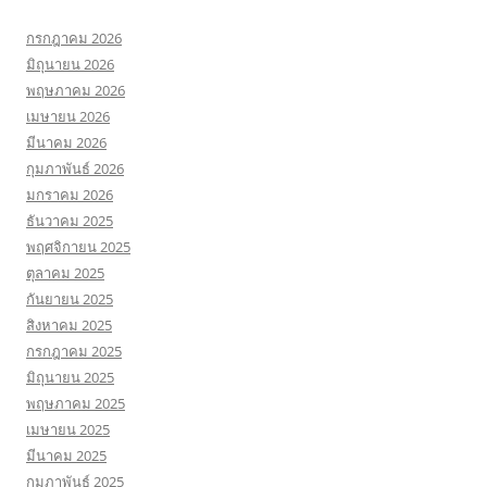
กรกฎาคม 2026
มิถุนายน 2026
พฤษภาคม 2026
เมษายน 2026
มีนาคม 2026
กุมภาพันธ์ 2026
มกราคม 2026
ธันวาคม 2025
พฤศจิกายน 2025
ตุลาคม 2025
กันยายน 2025
สิงหาคม 2025
กรกฎาคม 2025
มิถุนายน 2025
พฤษภาคม 2025
เมษายน 2025
มีนาคม 2025
กุมภาพันธ์ 2025