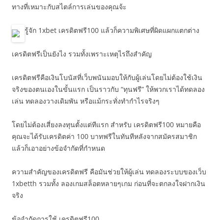
ทางที่เหมาะกับสไตล์การเล่นของคุณจ้ะ
รู้จัก 1xbet เครดิตฟรี100 แล้วก็ความพิเศษที่ผิดแผกแตกต่าง
เครดิตฟรีเป็นยังไง รวมทั้งเพราะเหตุไรถึงสำคัญ
เครดิตฟรีคือเงินโบนัสที่เว็บพนันมอบให้กับผู้เล่นโดยไม่ต้องใช้เงิน
จริงของตนเองในขั้นแรก เป็นราวกับ “ทุนฟรี” ให้พวกเราได้ทดลอง
เล่น ทดลองวางเดิมพัน หรือแม้กระทั่งทำกำไรจริงๆ
โดยไม่ต้องเสี่ยงลงทุนตั้งแต่ทีแรก สำหรับ เครดิตฟรี100 หมายคือ
คุณจะได้รับเครดิตค่า 100 บาทฟรีในทันทีหลังจากสมัครสมาชิก
แล้วก็เอาอย่างข้อจำกัดที่กำหนด
ความสำคัญของเครดิตฟรี คือมันช่วยให้ผู้เล่น ทดลองระบบของเว็บ
1xbetth รวมทั้ง ลองเกมสล็อตหลายๆเกม ก่อนที่จะตกลงใจฝากเงิน
จริง
ข้อจำกัดการใช้ เครดิตฟรี100