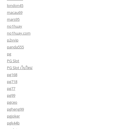
london45
macau69
mars95
no1huay
no1huay.com
p2vvip
panda555
pg
PG Slot
PG Slot เว็บใหม่
pg168
pg718
pg77
pg99
pgceo
pgheng99
pgjoker
pgk44b