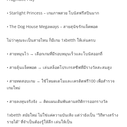
• Starlight Princess – เกมภาพสวย โบนัสฟรีสปินมาก
• The Dog House Megaways – สายสุนัขรักแจ็คพอต
ไม่ว่าคุณจะเป็นสายไหน ก็มีเกม 1xbetth ให้เล่นครบ
• สายหมุนไว → เลือกเกมที่มีรอบหมุนเร็วและโบนัสออกถี่
• สายลุ้นแจ็คพอต → เล่นสล็อตโปรเกรสซีฟที่มีรางวัลสะสมสูง
• สายทดสอบเกม → ใช้โหมดเดโมและเครดิตฟรี100 เพื่อสำรวจ
เกมใหม่
• สายลงทุนจริงจัง → คิดแผนเดิมพันตามสถิติการออกรางวัล
1xbetth สมัยใหม่ ไม่ใช่แค่ความบันเทิง แต่ว่ายังเป็น “วิถีทางสร้าง
รายได้” ที่จำเป็นต้องรู้ให้ลึก เล่นให้เป็น