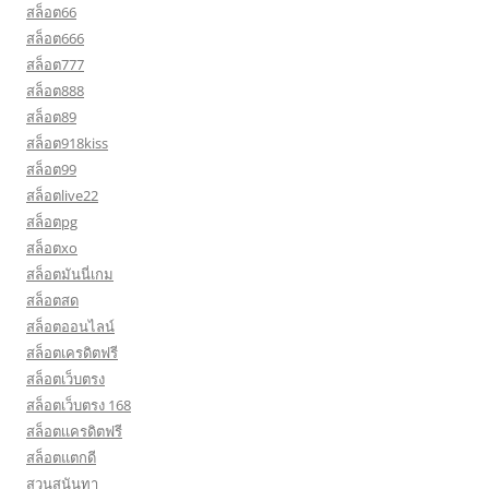
สล็อต66
สล็อต666
สล็อต777
สล็อต888
สล็อต89
สล็อต918kiss
สล็อต99
สล็อตlive22
สล็อตpg
สล็อตxo
สล็อตมันนี่เกม
สล็อตสด
สล็อตออนไลน์
สล็อตเครดิตฟรี
สล็อตเว็บตรง
สล็อตเว็บตรง 168
สล็อตเเครดิตฟรี
สล็อตแตกดี
สวนสุนันทา