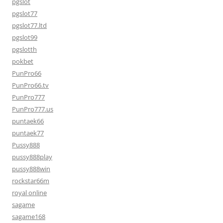
pgslot
pgslot77
pgslot77.ltd
pgslot99
pgslotth
pokbet
PunPro66
PunPro66.tv
PunPro777
PunPro777.us
puntaek66
puntaek77
Pussy888
pussy888play
pussy888win
rockstar66m
royal online
sagame
sagame168