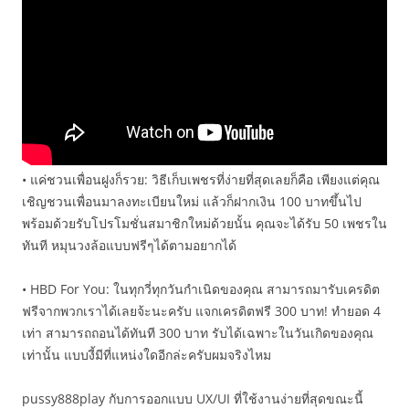
• แค่ชวนเพื่อนฝูงก็รวย: วิธีเก็บเพชรที่ง่ายที่สุดเลยก็คือ เพียงแต่คุณ
เชิญชวนเพื่อนมาลงทะเบียนใหม่ แล้วก็ฝากเงิน 100 บาทขึ้นไป
พร้อมด้วยรับโปรโมชั่นสมาชิกใหม่ด้วยนั้น คุณจะได้รับ 50 เพชรใน
ทันที หมุนวงล้อแบบฟรีๆได้ตามอยากได้
• HBD For You: ในทุกวี่ทุกวันกำเนิดของคุณ สามารถมารับเครดิต
ฟรีจากพวกเราได้เลยจ้ะนะครับ แจกเครดิตฟรี 300 บาท! ทำยอด 4
เท่า สามารถถอนได้ทันที 300 บาท รับได้เฉพาะในวันเกิดของคุณ
เท่านั้น แบบงี้มีที่แหน่งใดอีกล่ะครับผมจริงไหม
pussy888play กับการออกแบบ UX/UI ที่ใช้งานง่ายที่สุดขณะนี้