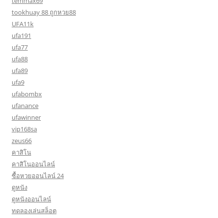
temmax69
tookhuay 88 ถูกหวย88
UFA11k
ufa191
ufa77
ufa88
ufa89
ufa9
ufabombx
ufanance
ufawinner
vip168sa
zeus66
คาสิโน
คาสิโนออนไลน์
ซื้อหวยออนไลน์ 24
ดูหนัง
ดูหนังออนไลน์
ทดลองเล่นสล็อต