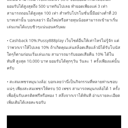
ยอมรับได้สูงสุดถึง 500 บาทกันไปเลย ทำยอดเพียงแค่ 3 เท่า
สามารถถอนได้สูงสุด 100 เท่า สำหรับโปรโมชั่นนี้มีอย่างต่ำที่ 20
บาทเท่านั้น บอกเลยว่า มือใหม่หรือสายทุนน้อยสามารถเข้ามาเริ่ม
เล่นเกมได้แบบชิวๆแน่นอนครับผม
• Cashback 10%:Pussy888play เว็บไซต์อื่นให้เท่าไหร่ไม่รู้จัก แต่
ว่าพวกเราให้ไปเลย 10% ถ้าเกิดคุณเล่นสล็อตเสียแล้วมิได้รับโบนัส
ใดๆก็ตามก่อนเริ่มเล่นเกม สามารถมารับยอดเสียคืน 10% ได้ใน
ทันที สูงสุด 10,000 บาท ยอมรับได้ทุกๆวัน วันละ 1 ครั้งเพียงแค่นั้น
ครับ
• สะสมเพชรหมุนวงล้อ: บอกเลยว่านี่เป็นกิจกรรมที่หลายท่านชอบ
แน่ๆ เพียงสะสมเพชรให้ครบ 50 เพชร สามารถหมุนกงล้อได้ 1 ครั้ง
เพื่อลุ้นรับเครดิตฟรีหรือทอง 1 สลึงจากเราได้ทันที อ่านรายละเอียด
เพิ่มเติมได้เลยคะขอรับ