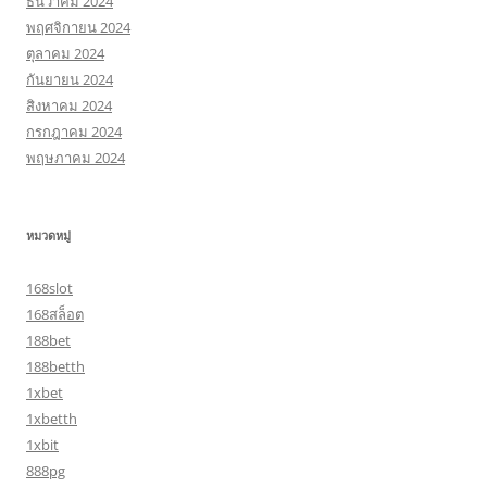
ธันวาคม 2024
พฤศจิกายน 2024
ตุลาคม 2024
กันยายน 2024
สิงหาคม 2024
กรกฎาคม 2024
พฤษภาคม 2024
หมวดหมู่
168slot
168สล็อต
188bet
188betth
1xbet
1xbetth
1xbit
888pg