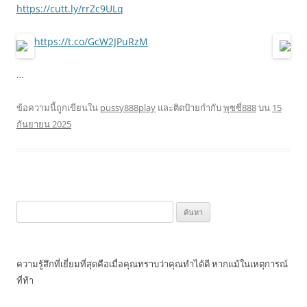
https://cutt.ly/rrZc9ULq
https://t.co/GcW2JPuRzM
…
ข้อความนี้ถูกเขียนใน
pussy888play
และติดป้ายกำกับ
พุซซี่888
บน
15
กันยายน 2025
ค้นหา
สำหรับ:
ความรู้สึกที่เยี่ยมที่สุดคือเมื่อคุณทราบว่าคุณทำได้ดี หากแม้ในเหตุการณ์
ที่ท้า