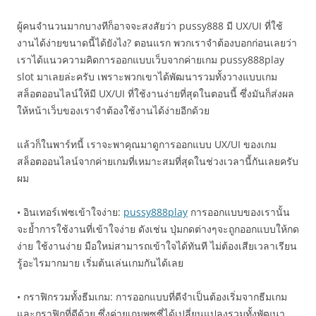
ผู้คนจำนวนมากบางทีก็อาจจะสงสัยว่า pussy888 มี UX/UI ที่ใช้
งานได้ง่ายขนาดนี้ได้ยังไง? ตอนแรก พวกเราจำต้องบอกก่อนเลยว่า
เราได้แนวความคิดการออกแบบเว็บจากค่ายเกม pussy888play
slot มาเลยล่ะครับ เพราะพวกเขาได้พัฒนารวมทั้งวางแบบเกม
สล็อตออนไลน์ให้มี UX/UI ที่ใช้งานง่ายที่สุดในตอนนี้ ซึ่งมันก็ส่งผล
ให้หน้าเว็บของเราจำต้องใช้งานได้ง่ายอีกด้วย
แล้วก็ในพาร์ทนี้ เราจะพาคุณมาดูการออกแบบ UX/UI ของเกม
สล็อตออนไลน์จากค่ายเกมที่เหมาะสมที่สุดในช่วงเวลานี้กันเลยครับ
ผม
• อินเทอร์เฟซเข้าใจง่าย:
pussy888play
การออกแบบของเรานั้น
จะย้ำการใช้งานที่เข้าใจง่าย ดังเช่น ปุ่มกดต่างๆจะถูกออกแบบให้กด
ง่าย ใช้งานง่าย มือใหม่สามารถเข้าใจได้ทันที ไม่ต้องเสียเวลาเรียน
รู้อะไรมากมาย เริ่มต้นเล่นเกมกันได้เลย
• กราฟิกรวมทั้งธีมเกม: การออกแบบที่ดีจำเป็นต้องเริ่มจากธีมเกม
และกราฟิกที่ดีด้วย ซึ่งค่ายเกมพุซซี่ได้เปลี่ยนแปลงรวมทั้งพัฒนา