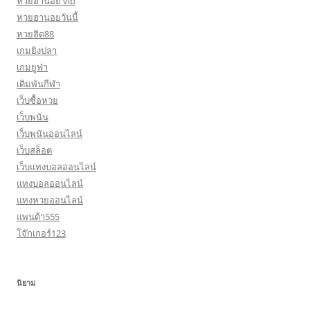
หวยฮานอย vip
หวยฮานอยวันนี้
หวยฮิต88
เกมยิงปลา
เกมยูฟ่า
เดิมพันกีฬา
เว็บซื้อหวย
เว็บพนัน
เว็บพนันออนไลน์
เว็บสล็อต
เว็บแทงบอลออนไลน์
แทงบอลออนไลน์
แทงหวยออนไลน์
แพนด้า555
โจ๊กเกอร์123
นิยาม