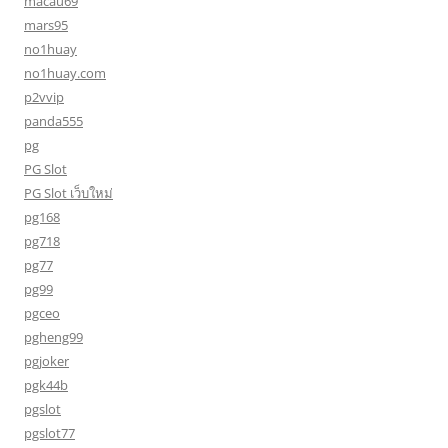
macau69
mars95
no1huay
no1huay.com
p2vvip
panda555
pg
PG Slot
PG Slot เว็บใหม่
pg168
pg718
pg77
pg99
pgceo
pgheng99
pgjoker
pgk44b
pgslot
pgslot77