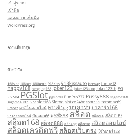
เข้าสู่ระบบ
เข้าฟีด
แสดงความเห็นฟีด
WordPress.org
ความเห็นล่าสุด
ป้ายกำกับ
918kissauto
funny18
168slot
188bet
188betth
918Kiss
betway
happy168
Joker123
Joker123th
PG
hengjing168
joker123auto
PGSlot
Pussy888
PunPro777
PG Slot
pgslot99
sagame168
slot168
Slotxo
slotxo24hr
temmax69
sagame168th
Slot
sretthi99
บาคาร่า
บาคาร่า168
ทางเข้าpg
คาสิโนออนไลน์
ufabet
สล็อต
พุซซี่888
สล็อต99
ปั่นแตก66
บาคาร่าออนไลน์
สล็อต66
สล็อต168
สล็อตออนไลน์
สล็อต888
สล็อตpg
สล็อตxo
สล็อตเครดิตฟรี
สล็อตเว็บตรง
โจ๊กเกอร์123