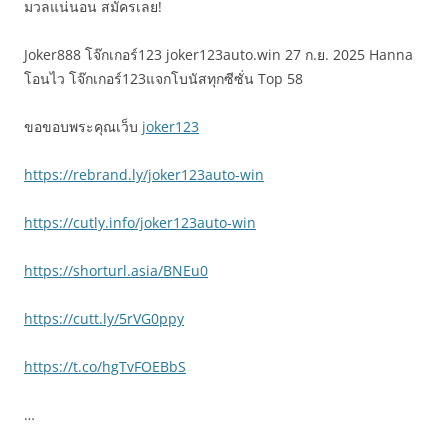
มวลแน่นอน สมัครเลย!
Joker888 โจ๊กเกอร์123 joker123auto.win 27 ก.ย. 2025 Hanna
โอนไว โจ๊กเกอร์123แจกโบนัสทุกซีซั่น Top 58
ขอขอบพระคุณเว็บ
joker123
https://rebrand.ly/joker123auto-win
https://cutly.info/joker123auto-win
https://shorturl.asia/BNEu0
https://cutt.ly/5rVG0ppy
https://t.co/hgTvFOEBbS
…