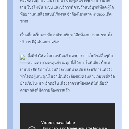
ตรงที่ครบทุกความปรารถนา ของผู้เล่นจริงๆเพราะว่ามีทั้ง
เกม โปรโมชั่น ระบบ และบริการที่ครบถ้วนบริบูรณ์ที่สุด ผู้ใด
ที่อยากเล่นสล็อตแบบไร้กังวล จำต้องไม่พลาด Jinda55 เด็ด
ขาด!
เว็บสล็อตเว็บตรง ที่ครบถ้วนบริบูรณ์อีกทั้งเกม ระบบ รวมทั้ง
บริการ ที่ผู้เล่นอยากจริงๆ
สิ่งที่ทำให้ สล็อตเครดิตฟรี แตกต่างจากเว็บไซต์อื่นๆคือ
ความครบวงจรศูนย์รวมทุกสิ่งไว้ภายในที่เดียว ตั้งแต่
เกมประสิทธิภาพไปจนถึงระบบที่นำสมัย และบริการแท้จริง
หัวใจต่อผู้เล่น คุณไม่จำเป็นที่จะต้องสมัครหลายเว็บไซต์หรือ
ย้ายเว็บไปๆมาๆอีกต่อไป เนื่องจากว่าเพียงแค่ที่นี่ที่เดียวก็
ครบทุกสิ่งที่มีความต้องการแล้ว