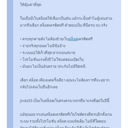
ให้คุ้มค่าที่สุด
ในเมื่อมีเว็บสล็อตให้เลือกเป็นพัน แม้กระนั้นทำไมผู้เล่นส่วน
มากถึงเลือก สล็อตเครดิตฟรี คำตอบเป็น ที่นี่ครบ จบ จริง
• ครบทุกค่ายดัง ไม่ต้องย้ายเว็บ
สล็อต
เครดิตฟรี
• จ่ายจริงทุกยอด ไม่มีข้ออ้าง
• ระบบออโต้เร็วที่สุด ฝากถอนสบาย
• โปรโมชั่นแรงทั้งปี ไม่ใช่แค่ตอนเปิดเว็บ
• มั่นคง ไม่เป็นอันตราย ประกันไม่มีปิดหนี
เลือก สล็อต เพียงแค่ครั้งเดียว คุณจะไม่ต้องการที่จะอยาก
กลับไปเล่นเว็บอื่นอีกเลย
jinda55 เป็นเว็บสล็อตเว็บตรงครบวงจรที่มาแรงที่สุดในปีนี้
แม้คุณอยากเล่นสล็อตเครดิตฟรีเว็บไซต์ตรงที่ครบอีกทั้งเกม
ระบบ รวมทั้งโปรโมชั่น สล็อต แบบจัดเต็ม ไม่มีที่ใดตอบ
ปัญหาได้ดีมากยิ่งกว่า สล็อต อีกแล้ว นี่คือเว็บไซต์ศูนย์รวม