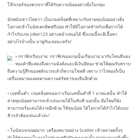
โจ๊กเกอร์ของพวกเราที่ได้รับความนิยมอย่างยิ่งในกลุ่ม
นักพนันชาวไทยว่า เป็นเกมสล็อตที่เหมาะกับสายทุนน้อยอย่างยิ่ง
โอกาสเข้าโบนัสเครดิตฟรีบ่อย ทำให้มีโอกาสสำหรับเพื่อการได้
กำไรกับเกม joker123 อย่างสม่ำเสมอได้ ซึ่งเกมนี้จะมีเนื้อหา
อย่างไรบ้างนั้น มาดูกันเลยนะครับ!
• กราฟิกเรียบง่าย: กราฟิกของเกมนั้นเรียบง่าย มากับโทนสีแดง
ทองคำที่แสดงถึงความมั่งคั่งและมีเงินมีทอง ช่วยให้คุณรับทราบ
ถึงความรู้สึกของพลังบวกแล้วก็ความโชคดี เพราะว่าไก่ทองก็เป็น
เครื่องหมายมงคลตามความศรัทธาของจีนอีกด้วย
• เบทขั้นต่ำ: เกมสล็อตของเราเริ่มเบทขั้นต่ำที่ 1 บาทแค่นั้น ทำให้
สายทุนน้อยสามารถเข้าเล่นเกมได้ในทันที นอกนั้น มือใหม่ก็ยัง
สามารถเริ่มเล่นได้ง่ายอีกด้วย ใช้ทุนน้อย ได้โอกาสได้กำไรได้แบบ
ชิวๆจำต้องเล่นแล้วล่ะ!
• โบนัสแจกบ่อยมาก: เครื่องหมายอย่าง Scatter เข้าหลายครั้งๆ
ทำให้ช่องทางในการไปสู่รอบฟรีสปินของเกมนั้นง่ายดายมากยิ่งขึ้น