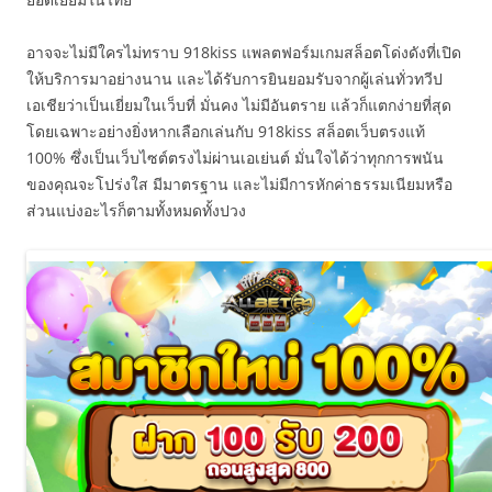
อาจจะไม่มีใครไม่ทราบ 918kiss แพลตฟอร์มเกมสล็อตโด่งดังที่เปิด
ให้บริการมาอย่างนาน และได้รับการยินยอมรับจากผู้เล่นทั่วทวีป
เอเชียว่าเป็นเยี่ยมในเว็บที่ มั่นคง ไม่มีอันตราย แล้วก็แตกง่ายที่สุด
โดยเฉพาะอย่างยิ่งหากเลือกเล่นกับ 918kiss สล็อตเว็บตรงแท้
100% ซึ่งเป็นเว็บไซต์ตรงไม่ผ่านเอเย่นต์ มั่นใจได้ว่าทุกการพนัน
ของคุณจะโปร่งใส มีมาตรฐาน และไม่มีการหักค่าธรรมเนียมหรือ
ส่วนแบ่งอะไรก็ตามทั้งหมดทั้งปวง