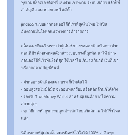
ทุกเกมสล็อตเครดิตฟรี เล่นง่าย ภาพงาม ระบบเสถียร แล้วก็ที่
สำคัญคือ แตกบ่อยแบบไม่มีกั๊ก
jinda55 ระบบฝากถอนออโต้ที่เร็วที่สุดในไทย ไม่เป็น
อันตรายมั่นใจทุกแนวทางการทำรายการ
สล็อตเครดิตฟรี ทราบว่าผู้เล่นชังการรอคอยคิวหรือการฝาก
ถอนที่ช้า ด้วยเหตุผลดังกล่าวระบบตรงนี้ถูกพัฒนาให้ ฝาก-
ถอนออโต้ที่เร็วทันใจที่สุด ใช้เวลาไม่เกิน 10 วินาที เงินก็เข้า
หรือออกจากบัญชีทันที
• ฝากอย่างต่ำเพียงแต่ 1 บาท ก็เริ่มต้นได้
• ถอนสูงสุดไม่มีลิมิต จะถอนหลักร้อยหรือหลักล้านก็ได้จริง
• รองรับ TrueMoney Wallet สำหรับผู้เล่นที่อยากได้ความ
สบายสุดๆ
• ทุกวิธีการทำธุรกรรมถูกเข้ารหัสโดยสวัสดิภาพ ไม่มีรั่วไหล
แน่ๆ
นี่คือระบบที่ผู้เล่นสล็อตเครดิตฟรีไว้ใจได้ 100% ว่าเงินทุก