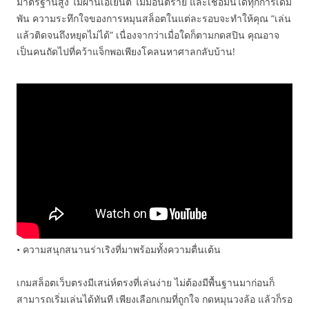
มาตรฐานสูง ไม่ผ่านเอเย่นต์ ไม่มีอันตราย และเชื่อมั่นได้ทุกการเดิม
พัน ความระทึกใจของการหมุนสล็อตในแต่ละรอบจะทำให้คุณ “เล่น
แล้วติดจนถึงหยุดไม่ได้” เนื่องจากว่าเมื่อใดก็ตามกดสปิน คุณอาจ
เป็นคนถัดไปที่คว้าแจ็กพอเพียงโคลนหาศาลกลับบ้าน!
• ความสนุกสนานร่าเริงที่มาพร้อมทั้งความตื่นเต้น
เกมสล็อตเว็บตรงมีเสน่ห์ตรงที่เล่นง่าย ไม่ต้องมีพื้นฐานมาก่อนก็
สามารถเริ่มเล่นได้ทันที เพียงเลือกเกมที่ถูกใจ กดหมุนวงล้อ แล้วก็รอ