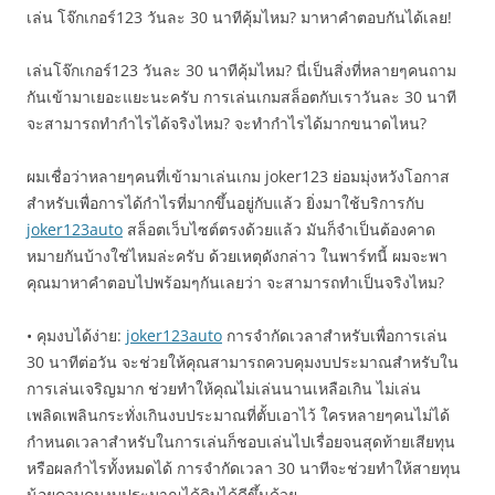
เล่น โจ๊กเกอร์123 วันละ 30 นาทีคุ้มไหม? มาหาคำตอบกันได้เลย!
เล่นโจ๊กเกอร์123 วันละ 30 นาทีคุ้มไหม? นี่เป็นสิ่งที่หลายๆคนถาม
กันเข้ามาเยอะแยะนะครับ การเล่นเกมสล็อตกับเราวันละ 30 นาที
จะสามารถทำกำไรได้จริงไหม? จะทำกำไรได้มากขนาดไหน?
ผมเชื่อว่าหลายๆคนที่เข้ามาเล่นเกม joker123 ย่อมมุ่งหวังโอกาส
สำหรับเพื่อการได้กำไรที่มากขึ้นอยู่กับแล้ว ยิ่งมาใช้บริการกับ
joker123auto
สล็อตเว็บไซต์ตรงด้วยแล้ว มันก็จำเป็นต้องคาด
หมายกันบ้างใช่ไหมล่ะครับ ด้วยเหตุดังกล่าว ในพาร์ทนี้ ผมจะพา
คุณมาหาคำตอบไปพร้อมๆกันเลยว่า จะสามารถทำเป็นจริงไหม?
• คุมงบได้ง่าย:
joker123auto
การจำกัดเวลาสำหรับเพื่อการเล่น
30 นาทีต่อวัน จะช่วยให้คุณสามารถควบคุมงบประมาณสำหรับใน
การเล่นเจริญมาก ช่วยทำให้คุณไม่เล่นนานเหลือเกิน ไม่เล่น
เพลิดเพลินกระทั่งเกินงบประมาณที่ตั้บเอาไว้ ใครหลายๆคนไม่ได้
กำหนดเวลาสำหรับในการเล่นก็ชอบเล่นไปเรื่อยจนสุดท้ายเสียทุน
หรือผลกำไรทั้งหมดได้ การจำกัดเวลา 30 นาทีจะช่วยทำให้สายทุน
น้อยควบคุมงบประมาณได้ดิบได้ดีขึ้นด้วย