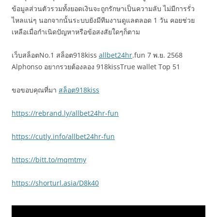
ข้อมูลส่วนตัวรวมทั้งยอดเงินจะถูกรักษาเป็นความลับ ไม่มีการรั่ว
ไหลแน่ๆ นอกจากนั้นระบบยังมีทีมงานดูแลตลอด 1 วัน คอยช่วย
เหลือเมื่อกำเนิดปัญหาหรือข้อสงสัยใดๆก็ตาม
เว็บสล็อตNo.1 สล็อต918kiss
allbet24hr
.fun 7 พ.ย. 2568
Alphonso อยากรวยต้องลอง 918kissTrue wallet Top 51
ขอขอบคุณที่มา
สล็อต918kiss
https://rebrand.ly/allbet24hr-fun
https://cutly.info/allbet24hr-fun
https://bitt.to/mqmtmy
https://shorturl.asia/D8k40