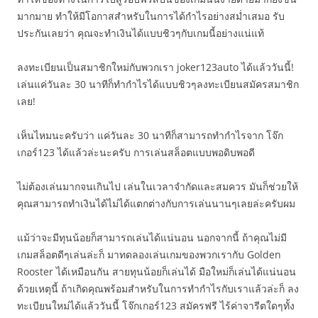
มากมาย ทำให้มีโอกาสสำหรับในการได้กำไรอย่างสม่ำเสมอ รับ
ประกันเลยว่า คุณจะทำเงินได้แบบชิวๆกับเกมนี้อย่างแน่แท้
ลงทะเบียนเป็นสมาชิกใหม่กับพวกเรา joker123auto ได้แล้ววันนี้!
เล่นแค่วันละ 30 นาทีก็ทำกำไรได้แบบชิวๆลงทะเบียนสมัครสมาชิก
เลย!
เห็นไหมนะครับว่า แค่วันละ 30 นาทีก็สามารถทำกำไรจาก โจ๊ก
เกอร์123 ได้แล้วล่ะนะครับ การเล่นสล็อตแบบพอดิบพอดี
ไม่ต้องเล่นมากจนเกินไป เล่นในเวลาจำกัดและสมควร มันก็ช่วยให้
คุณสามารถทำเงินได้ไม่ได้แตกต่างกับการเล่นนานๆเลยล่ะครับผม
แม้ว่าจะมีทุนน้อยก็สามารถเล่นได้แน่นอน นอกจากนี้ ถ้าคุณไม่มี
เกมสล็อตดีๆเล่นล่ะก็ มาทดลองเล่นเกมของพวกเรากับ Golden
Rooster ได้เหมือนกัน สายทุนน้อยก็เล่นได้ มือใหม่ก็เล่นได้แน่นอน
ด้วยเหตุนี้ ถ้าเกิดคุณพร้อมสำหรับในการทำกำไรกับเราแล้วล่ะก็ ลง
ทะเบียนใหม่ได้แล้ววันนี้ โจ๊กเกอร์123 สมัครฟรี ไร้ค่าจารีตใดๆทั้ง