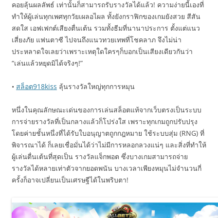
คอยลุ้นผลลัพธ์ เท่านั้นก็สามารถรับรางวัลได้แล้ว! ความง่ายนี้เองที่
ทำให้ผู้เล่นทุกเพศทุกวัยเผลอไผล ทั้งยังกราฟิกของเกมยังสวย สีสัน
สดใส เอฟเฟกต์เสียงตื่นเต้น รวมทั้งธีมที่นานาประการ ตั้งแต่แนว
เสี่ยงภัย แฟนตาซี ไปจนถึงแนวทวยเทพที่โชคลาภ จึงไม่น่า
ประหลาดใจเลยว่าเพราะเหตุใดใครๆก็บอกเป็นเสียงเดียวกันว่า
“เล่นแล้วหยุดมิได้จริงๆ!”
•
สล็อต918kiss
ลุ้นรางวัลใหญ่ทุกการหมุน
หนึ่งในคุณลักษณะเด่นของการเล่นสล็อตแท้จากเว็บตรงเป็นระบบ
การจ่ายรางวัลที่เป็นกลางแล้วก็โปร่งใส เพราะทุกเกมถูกปรับปรุง
โดยค่ายชั้นหนึ่งที่ได้รับใบอนุญาตถูกกฎหมาย ใช้ระบบสุ่ม (RNG) ที่
พิจารณาได้ ก็เลยเชื่อมั่นได้ว่าไม่มีการหลอกลวงแน่ๆ และสิ่งที่ทำให้
ผู้เล่นตื่นเต้นที่สุดเป็น รางวัลแจ็กพอต ซึ่งบางเกมสามารถจ่าย
รางวัลได้หลายเท่าตัวจากยอดพนัน บางเวลาเพียงหมุนไม่จำนวนกี่
ครั้งก็อาจเปลี่ยนเป็นเศรษฐีได้ในพริบตา!