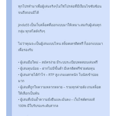
ทุกโปรทำมาเพื่อผู้เล่นจริงๆไม่ใช่โปรล่อที่มีเงื่อนไขซับซ้อน
จนถึงถอนมิได้
jinda55 เป็นเว็บสล็อตที่ออกแบบมาให้เหมาะสมกับผู้เล่นทุก
กลุ่ม ทุกสไตล์จริงๆ
ไม่ว่าคุณจะเป็นผู้เล่นแบบไหน สล็อตเครดิตฟรี ก็ออกแบบมา
เพื่อรองรับ
• ผู้เล่นมือใหม่ – สมัครง่าย มีระบบระเบียบทดสอบเล่นฟรี
• ผู้เล่นทุนน้อย – ฝากไม่มีขั้นต่ำ มีเครดิตฟรีช่วยต่อทุน
• ผู้เล่นสายได้กำไร – RTP สูง เกมแตกหนัก โบนัสเข้าบ่อย
มาก
• ผู้เล่นที่ถูกใจความหลากหลาย – รวมทุกค่ายดัง เกมสล็อต
ให้เลือกเป็นพัน
• ผู้เล่นที่เน้นย้ำความยั่งยืนและมั่นคง – เว็บไซต์ตรงแท้
100% มีใบรับรองระดับสากล