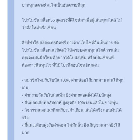
บาททุกสตางค์จะไม่เป็นอันตรายที่สุด
โปรโมชั่น สล็อต55 สุดแรงที่ดีไซน์มาเพื่อผู้เล่นทุกสไตล์ ไม่
ว่ามือใหม่หรือเซียน
สิ่งที่ทำให้ สล็อตเครดิตฟรี ต่างจากเว็บไซต์อื่นเป็นการ จัด
โปรโมชั่น สล็อตเครดิตฟรี ให้ครอบคลุมทุกสไตล์การเล่น
คุณจะเป็นมือใหม่ที่อยากได้โบนัสเพิ่ม หรือเป็นเซียนที่
ต้องการคืนทุนไว ที่นี่มีโปรที่ตอบโจทย์ทุกคน
• สมาชิกใหม่รับโบนัส 100% ฝากน้อยได้มากมาย เล่นได้ทุก
เกม
• ฝากรายวันรับโบนัสเพิ่ม ยิ่งฝากตลอดยิ่งได้โบนัสสูง
• คืนยอดเสียทุกสัปดาห์ สูงสุดถึง 10% เล่นแล้วไม่ขาดทุน
• กิจกรรมแจกเครดิตฟรีประจำเดือน เล่นได้จริง ถอนเงินได้
จริง
• ชี้แนะเพื่อนฝูงรับค่าคอม ไม่มีกลั้น ยิ่งเชิญชวนมากยิ่งได้
มาก