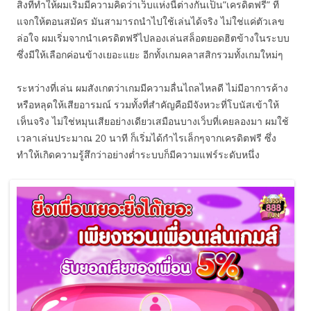
สิ่งที่ทำให้ผมเริ่มมีความคิดว่าเว็บแห่งนี้ต่างกันเป็น”เครดิตฟรี” ที่
แจกให้ตอนสมัคร มันสามารถนำไปใช้เล่นได้จริง ไม่ใช่แค่ตัวเลข
ล่อใจ ผมเริ่มจากนำเครดิตฟรีไปลองเล่นสล็อตยอดฮิตข้างในระบบ
ซึ่งมีให้เลือกค่อนข้างเยอะแยะ อีกทั้งเกมคลาสสิกรวมทั้งเกมใหม่ๆ
ระหว่างที่เล่น ผมสังเกตว่าเกมมีความลื่นไถลไหลดี ไม่มีอาการค้าง
หรือหลุดให้เสียอารมณ์ รวมทั้งที่สำคัญคือมีจังหวะที่โบนัสเข้าให้
เห็นจริง ไม่ใช่หมุนเสียอย่างเดียวเสมือนบางเว็บที่เคยลองมา ผมใช้
เวลาเล่นประมาณ 20 นาที ก็เริ่มได้กำไรเล็กๆจากเครดิตฟรี ซึ่ง
ทำให้เกิดความรู้สึกว่าอย่างต่ำระบบก็มีความแฟร์ระดับหนึ่ง