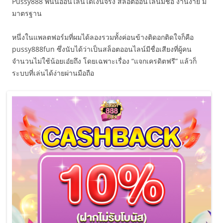
Pussy888 พนันออนไลน์ได้เงินจริง สล็อตออนไลน์มีชื่อ งานง่าย มี
มาตรฐาน
หนึ่งในแพลตฟอร์มที่ผมได้ลองรวมทั้งค่อนข้างติดอกติดใจก็คือ
pussy888fun ซึ่งนับได้ว่าเป็นสล็อตออนไลน์มีชื่อเสียงที่ผู้คน
จำนวนไม่ใช้น้อยเอ๋ยถึง โดยเฉพาะเรื่อง “แจกเครดิตฟรี” แล้วก็
ระบบที่เล่นได้ง่ายผ่านมือถือ