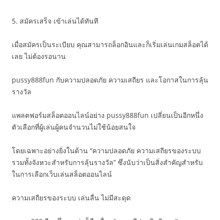
5. สมัครเสร็จ เข้าเล่นได้ทันที
เมื่อสมัครเป็นระเบียบ คุณสามารถล็อกอินและก็เริ่มเล่นเกมสล็อตได้
เลย ไม่ต้องรอนาน
pussy888fun กับความปลอดภัย ความเสถียร และโอกาสในการลุ้น
รางวัล
แพลตฟอร์มสล็อตออนไลน์อย่าง pussy888fun เปลี่ยนเป็นอีกหนึ่ง
ตัวเลือกที่ผู้เล่นผู้คนจำนวนไม่ใช้น้อยสนใจ
โดยเฉพาะอย่างยิ่งในด้าน “ความปลอดภัย ความเสถียรของระบบ
รวมทั้งจังหวะสำหรับการลุ้นรางวัล” ซึ่งนับว่าเป็นสิ่งสำคัญสำหรับ
ในการเลือกเว็บเล่นสล็อตออนไลน์
ความเสถียรของระบบ เล่นลื่น ไม่มีสะดุด