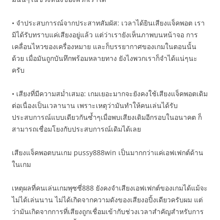
• จำประสบการณ์จากประสาทสัมผัส: เวลาได้ยินเสียงแจ็คพอต เรา
มิได้รับทราบแค่เสียงอยู่แล้ว แต่ว่าเรายังเห็นภาพบนหน้าจอ การ
เคลื่อนไหวของเครื่องหมาย และก็บรรยากาศของเกมในตอนนั้น
ด้วย เมื่อมันถูกบันทึกพร้อมหลายทาง ยังไงพวกเราก็จำได้แน่ๆนะ
ครับ
• เสียงที่มีความสม่ำเสมอ: เกมเยอะมากจะยังคงใช้เสียงแจ็คพอตเดิม
ต่อเนื่องเป็นเวลานาน เพราะเหตุว่ามันทำให้คนเล่นได้รับ
ประสบการณ์แบบเดียวกันซ้ำๆเมื่อพบเสียงเดิมอีกรอบในอนาคต ก็
สามารถเชื่อมโยงกับประสบการณ์เดิมได้เลย
เสียงแจ็คพอตบนเกม pussy888win เป็นมากกว่าแค่เอฟเฟกต์ด้าน
ในเกม
เหตุผลที่คนเล่นเกมพุซซี่888 ยังคงจำเสียงเอฟเฟกต์ของเกมได้แม้จะ
ไม่ได้เล่นนาน ไม่ได้เกิดจากความดังของเสียงอปิ้งเดียวครับผม แต่
ว่ามันเกิดจากการที่เสียงถูกเชื่อมเข้ากับช่วงเวลาสำคัญสำหรับการ