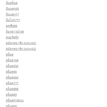
ปั่นสล็อต
ปั่นแตก66
ปั่นแตก77
ปั่นโปร777
พุซซี่888
ล็อกดาวน์168
สปอร์ตบุ๊ก
สมัครสมาชิก lotto432
สมัครสมาชิก lotto432
สล็อต
สล็อต168
สล็อต456
สล็อต66
สล็อต666
สล็อต777
สล็อต888
สล็อต89
สล็อต918kiss
สล็อต99