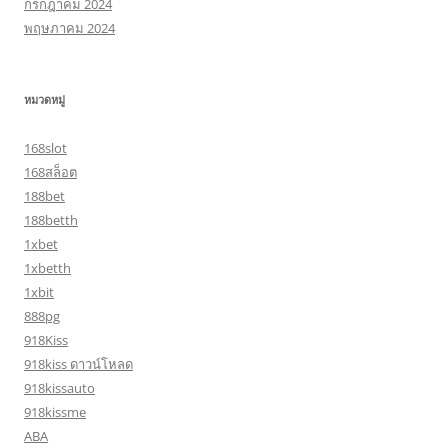
กรกฎาคม 2024
พฤษภาคม 2024
หมวดหมู่
168slot
168สล็อต
188bet
188betth
1xbet
1xbetth
1xbit
888pg
918Kiss
918kiss ดาวน์โหลด
918kissauto
918kissme
ABA