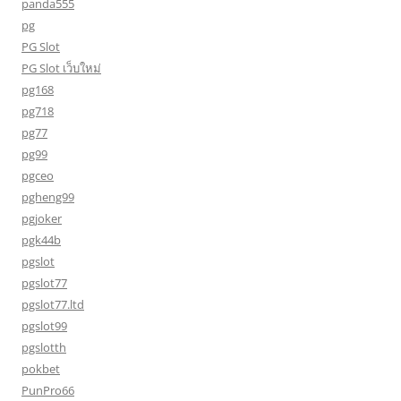
panda555
pg
PG Slot
PG Slot เว็บใหม่
pg168
pg718
pg77
pg99
pgceo
pgheng99
pgjoker
pgk44b
pgslot
pgslot77
pgslot77.ltd
pgslot99
pgslotth
pokbet
PunPro66