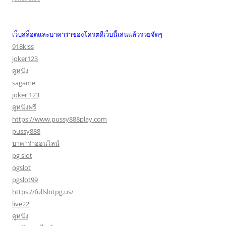
เว็บสล็อตและบาคาร่าของโครตดีเว็บนี้เล่นแล้วรวยจัดๆ
918kiss
joker123
ดูหนัง
sagame
joker 123
ดูหนังฟรี
https://www.pussy888play.com
pussy888
บาคาร่าออนไลน์
pg slot
pgslot
pgslot99
https://fullslotpg.us/
live22
ดูหนัง