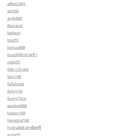
allbet24hr
alot66
amb888
Baccarat
betway
bng55
bonus888
brazil999 ทางเข้า
coke55
fafa 123 slot
faro168
fullslotpg
funny18
funny18.in
gaojing888
happy168
hengjing168
hydra888 เครดิตฟรี
jinda55