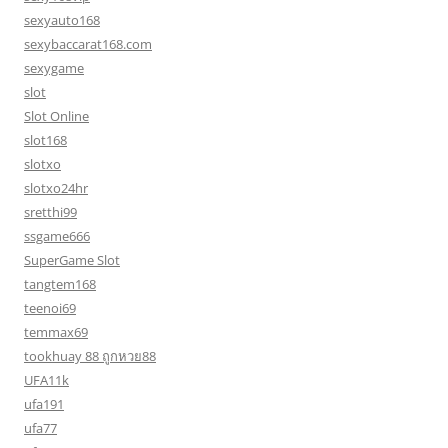
sexyauto168
sexybaccarat168.com
sexygame
slot
Slot Online
slot168
slotxo
slotxo24hr
sretthi99
ssgame666
SuperGame Slot
tangtem168
teenoi69
temmax69
tookhuay 88 ถูกหวย88
UFA11k
ufa191
ufa77