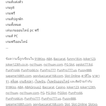
เกมส์แต่งตัว
เกมy8
เกมฟรี
เกมส์ปลูกผัก
เกมทั้งหมด
เล่นเกมออนไลน์ pc ฟรี
เกมส์ PC
เกมฟรีออนไลน์
…
ข้อความนี้ถูกเขียนใน
918Kiss
,
ABA
,
Baccarat
,
funny18.in
,
Joker123
,
joker123th.co.in
,
no1huay
,
no1huay.com
,
PG Slot
,
pgslot77.ltd
,
PunPro66
,
PunPro66.tv
,
PunPro777
,
PunPro777.us
,
Pussy888
,
sagame168th.com
,
sexybaccarat168.com
,
Slot Online
,
คาสิโน
,
บาคา
ร่า
,
สล็อต
,
เกมยิงปลา
,
เว็บพนัน
,
เว็บพนันออนไลน์
และติดป้ายกำกับ
918Kiss
,
ABA
,
ABAGroup2
,
Baccarat
,
Casino
,
Joker123
,
Joker123th
,
no1huay
,
no1huay.com
,
PG
,
PG Slot
,
PGSlot
,
PunPro66
,
PunPro66.in
,
PunPro777
,
PunPro777.us
,
Pussy888
,
sagame168th.com
,
sexybaccarat168.com
,
Slot
,
Slot Online
,
Slotxo
,