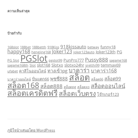
ความเห็นล่าสุด
ป้ายกำกับ
918kissauto
funny18
168slot
188bet
188betth
918Kiss
betway
happy168
Joker123
Joker123th
PG
hengjing168
joker123auto
PGSlot
Pussy888
PunPro777
PG Slot
pgslot99
sagame168
slot168
Slotxo
slotxo24hr
temmax69
sagame168th
Slot
sretthi99
บาคาร่า
บาคาร่า168
ทางเข้าpg
คาสิโนออนไลน์
ufabet
สล็อต
พุซซี่888
สล็อต99
ปั่นแตก66
บาคาร่าออนไลน์
สล็อต66
สล็อต168
สล็อตออนไลน์
สล็อต888
สล็อตpg
สล็อตxo
สล็อตเครดิตฟรี
สล็อตเว็บตรง
โจ๊กเกอร์123
ภูมิใจนำเสนอโดย WordPress