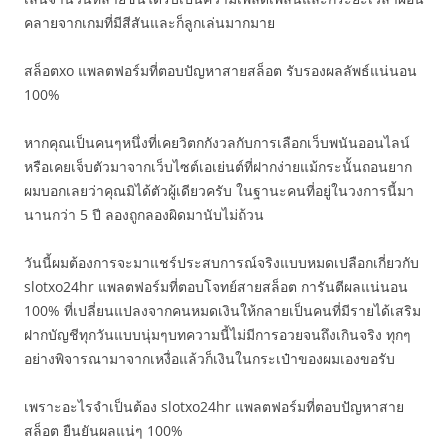
คลายจากเกมที่มีสีสันและก็ลูกเล่นมากมาย
สล็อตxo แพลตฟอร์มที่ตอบปัญหาสายสล็อต รับรองผลลัพธ์แน่นอน
100%
หากคุณเป็นคนๆหนึ่งที่เคยวิตกกังวลกับการเลือกเว็บพนันออนไลน์
หรือเคยเจ็บตัวมาจากเว็บไซต์เอเย่นต์ที่ฝากง่ายแม้กระนั้นถอนยาก
ผมบอกเลยว่าคุณมิได้ตัวผู้เดียวครับ ในฐานะคนที่อยู่ในวงการนี้มา
นานกว่า 5 ปี ลองถูกลองผิดมานับไม่ถ้วน
วันนี้ผมต้องการจะมาแชร์ประสบการณ์จริงแบบหมดเปลือกเกี่ยวกับ
slotxo24hr แพลตฟอร์มที่ตอบโจทย์สายสล็อต การันตีผลแน่นอน
100% ที่เปลี่ยนแปลงจากคนหมดเงินให้กลายเป็นคนที่มีรายได้เสริม
ฝากบัญชีทุกวันแบบนุ่มๆบทความนี้ไม่มีการอวยจนถึงเกินจริง ทุกๆ
อย่างพิจารณามาจากเหงื่อแล้วก็เงินในกระเป๋าของผมเองขอรับ
เพราะอะไรจำเป็นต้อง slotxo24hr แพลตฟอร์มที่ตอบปัญหาสาย
สล็อต ยืนยันผลแน่ๆ 100%