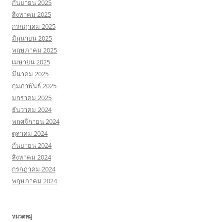
กันยายน 2025
สิงหาคม 2025
กรกฎาคม 2025
มิถุนายน 2025
พฤษภาคม 2025
เมษายน 2025
มีนาคม 2025
กุมภาพันธ์ 2025
มกราคม 2025
ธันวาคม 2024
พฤศจิกายน 2024
ตุลาคม 2024
กันยายน 2024
สิงหาคม 2024
กรกฎาคม 2024
พฤษภาคม 2024
หมวดหมู่