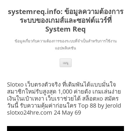
systemreq.info: ข้อมูลความต้องการ
ระบบของเกมส์และซอฟต์แวร์ที่
System Req
ข้อมูลเกี่ยวกับความต้องการของระบบที่จำเป็นสำหรับการใช้งาน
แอปพลิเคชัน
ข้าม
เมนู
ไป
ยัง
เนื้อหา
Slotxo เว็บตรงตัวจริง ที่เดิมพันได้แบบมั่นใจ
สมาชิกใหม่รับสูงสุด 1,000 ค่ายดัง เกมเล่นง่าย
เงินในเป๋าเหงา เว็บเราช่วยได้ สล็อตxo สมัคร
วันนี้ รับความคุ้มค่าก่อนใคร Top 88 by Jerold
slotxo24hre.com 24 May 69