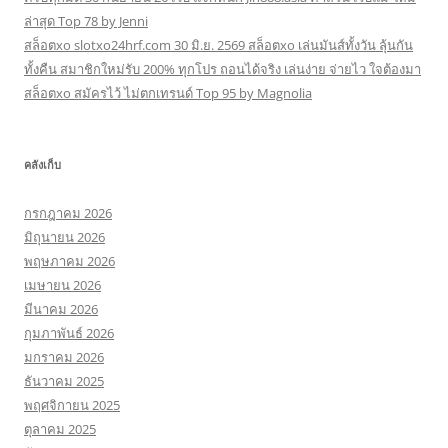
ล่าสุด Top 78 by Jenni
สล็อตxo slotxo24hrf.com 30 มิ.ย. 2569 สล็อตxo เล่นมันส์ทั้งวัน ลุ้นกัน
ทั้งคืน สมาชิกใหม่รับ 200% ทุกโปร ถอนได้จริง เล่นง่าย จ่ายไว ใจต้องมา
สล็อตxo สมัครไว้ ไม่ตกเทรนด์ Top 95 by Magnolia
คลังเก็บ
กรกฎาคม 2026
มิถุนายน 2026
พฤษภาคม 2026
เมษายน 2026
มีนาคม 2026
กุมภาพันธ์ 2026
มกราคม 2026
ธันวาคม 2025
พฤศจิกายน 2025
ตุลาคม 2025