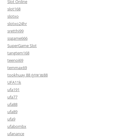
Slot Online
slot168
slotxo
slotxo24hr
sretthi99
ssgame666
SuperGame Slot
tangtem168
teenoi69
temmax69
tookhuay 88 ถูกหวย88
UFA11k
ufa191
ufa77
ufa88
ufa89
ufa9
ufabombx
ufanance