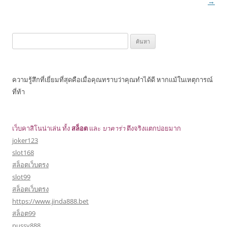
→
ค้นหา
สำหรับ:
ความรู้สึกที่เยี่ยมที่สุดคือเมื่อคุณทราบว่าคุณทำได้ดี หากแม้ในเหตุการณ์
ที่ท้า
เว็บคาสิโนน่าเล่น ทั้ง
สล็อต
และ
บาคาร่า
ตึงจริงแตกบ่อยมาก
joker123
slot168
สล็อตเว็บตรง
slot99
สล็อตเว็บตรง
https://www.jinda888.bet
สล็อต99
pussy888