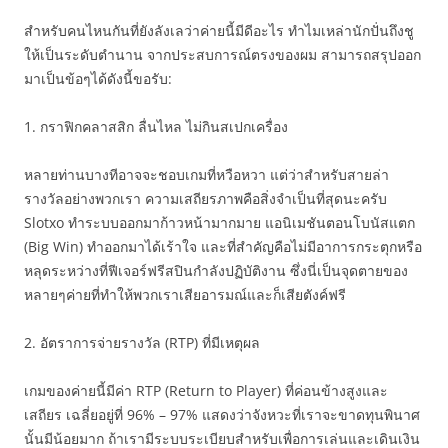
สำหรับคนไหนกันที่ยังลังเลว่าค่ายนี้มีดีอะไร ทำไมเหล่านักปั่นถึงชู
ให้เป็นระดับตำนาน จากประสบการณ์ตรงของผม สามารถสรุปออก
มาเป็นข้อๆได้ดังนี้ขอรับ:
1. กราฟิกคลาสสิก ลื่นไหล ไม่กินสเปกเครื่อง
หลายท่านบางทีอาจจะชอบเกมที่หวือหวา แต่ว่าสำหรับสายล่า
รางวัลอย่างพวกเรา ความเสถียรภาพคือสิ่งจำเป็นที่สุดนะครับ
Slotxo ทำระบบออกมาก้าวหน้ามากมาย แอนิเมชันตอนโบนัสแตก
(Big Win) ทำออกมาได้เร้าใจ และที่สำคัญคือไม่มีอาการกระตุกหรือ
หลุดระหว่างที่ฟีเจอร์ฟรีสปินกำลังปฏิบัติงาน ซึ่งนี่เป็นจุดตายของ
หลายๆค่ายที่ทำให้พวกเราเสียอารมณ์และก็เสียตังค์ฟรี
2. อัตราการจ่ายรางวัล (RTP) ที่มีเหตุผล
เกมของค่ายนี้มีค่า RTP (Return to Player) ที่ค่อนข้างสูงและ
เสถียร เฉลี่ยอยู่ที่ 96% – 97% แสดงว่าจังหวะที่เราจะขาดทุนพินาศ
นั้นมีน้อยมาก ถ้าเรามีระบบระเบียบสำหรับเพื่อการเล่นและเดินเงิน