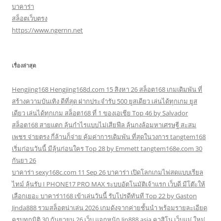
บาคาร่า
สล็อตเว็บตรง
https://www.ngernn.net
เรื่องล่าสุด
Hengjing168 Hengjing168d.com 15 สิงหา 26 สล็อต168 เกมเดิมพัน ที่
สร้างความบันเทิง ดีที่สุด ฝากประจำรับ 500 ยูสเดียว เล่นได้ทุกเกม ยูส
เดียว เล่นได้ทุกเกม สล็อต168 ที่ 1 ของเอเชีย Top 46 by Salvador
สล็อต168 สายแตก ลุ้นกำไรแบบไม่เสียฟีล ลุ้นกงล้อมหาเศรษฐี สะสม
เพชร จ่ายตรง กี่ล้านก็จ่าย คุ้มค่าการเดิมพัน ที่สุดในวงการ tangtem168
เริ่มก่อนวันนี้ มีลุ้นก่อนใคร Top 28 by Emmett tangtem168e.com 30
กันยา 26
บาคาร่า sexy168c.com 11 Sep 26 บาคาร่า เปิดโลกเกมไพ่สดแบบเรียล
ไทม์ ลุ้นรับ I PHONE17 PRO MAX ระบบอัตโนมัติเจ้าแรก เว็บดี มีโต๊ะให้
เลือกเยอะ บาคาร่า168 เข้าเล่นวันนี้ รับโปรดีทันที Top 22 by Gaston
Jinda888 รวมสล็อตน่าเล่น 2026 เกมดังจากค่ายชั้นนำ พร้อมรายละเอียด
ครบทุกมิติ 30 กันยายน 26 เว็บ แจกหนัก Jin888.asia คาสิโน เว็บแม่ ใหม่