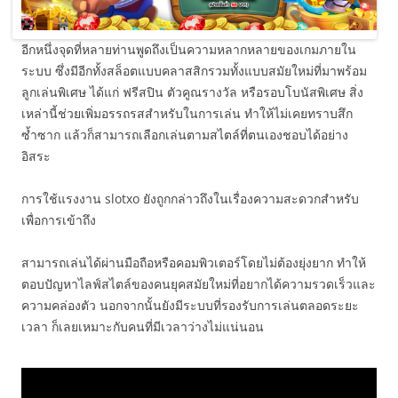
อีกหนึ่งจุดที่หลายท่านพูดถึงเป็นความหลากหลายของเกมภายใน
ระบบ ซึ่งมีอีกทั้งสล็อตแบบคลาสสิกรวมทั้งแบบสมัยใหม่ที่มาพร้อม
ลูกเล่นพิเศษ ได้แก่ ฟรีสปิน ตัวคูณรางวัล หรือรอบโบนัสพิเศษ สิ่ง
เหล่านี้ช่วยเพิ่มอรรถรสสำหรับในการเล่น ทำให้ไม่เคยทราบสึก
ซ้ำซาก แล้วก็สามารถเลือกเล่นตามสไตล์ที่ตนเองชอบได้อย่าง
อิสระ
การใช้แรงงาน slotxo ยังถูกกล่าวถึงในเรื่องความสะดวกสำหรับ
เพื่อการเข้าถึง
สามารถเล่นได้ผ่านมือถือหรือคอมพิวเตอร์โดยไม่ต้องยุ่งยาก ทำให้
ตอบปัญหาไลฟ์สไตล์ของคนยุคสมัยใหม่ที่อยากได้ความรวดเร็วและ
ความคล่องตัว นอกจากนั้นยังมีระบบที่รองรับการเล่นตลอดระยะ
เวลา ก็เลยเหมาะกับคนที่มีเวลาว่างไม่แน่นอน