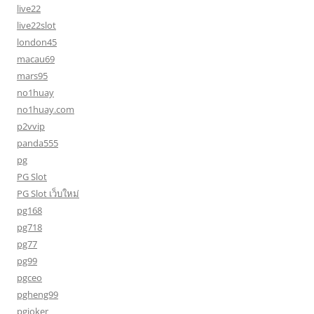
live22
live22slot
london45
macau69
mars95
no1huay
no1huay.com
p2vvip
panda555
pg
PG Slot
PG Slot เว็บใหม่
pg168
pg718
pg77
pg99
pgceo
pgheng99
pgjoker