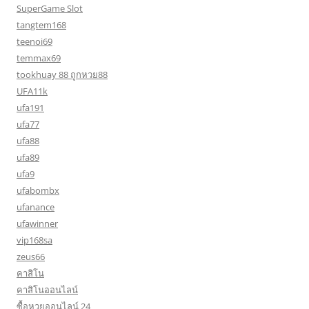
SuperGame Slot
tangtem168
teenoi69
temmax69
tookhuay 88 ถูกหวย88
UFA11k
ufa191
ufa77
ufa88
ufa89
ufa9
ufabombx
ufanance
ufawinner
vip168sa
zeus66
คาสิโน
คาสิโนออนไลน์
ซื้อหวยออนไลน์ 24