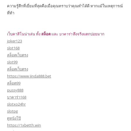
ความรู้สึกที่เยี่ยมที่สุดคือเมื่อคุณทราบว่าคุณทำได้ดี หากแม้ในเหตุการณ์
ที่ท้า
เว็บคาสิโนน่าเล่น ทั้ง
สล็อต
และ
บาคาร่า
ตึงจริงแตกบ่อยมาก
joker123
slot168
สล็อตเว็บตรง
slot99
สล็อตเว็บตรง
https://www.jinda888.bet
สล็อต99
pussy888
บาคาร่า168
slotxo24hr
slotpg
ดูหนังโป๊
https://1xbetth.win