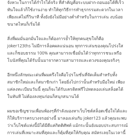
จังหวะในการได้กำไรได้จริง ที่สำคัญคือระบบฝาก-ถอนออโต้ที่เร็ว
ทันใจแล้วก็ใช้งานง่าย ทำให้ทุกวิธีการทำธุรกรรมสะดวกในเวลา
เพียงแค่ไม่กี่วินาที ทั้งยังยังไม่มีอย่างต่ำสำหรับในการเล่น งบน้อย
ขนาดไหนก็เริ่มได้
สิ่งที่ผมมั่นอกมั่นใจและก็ต้องการย้ำให้ทุกคนสุขใจก็คือ
joker123ths ไม่มีการล็อคผลแน่นอน ทุกการเล่นของคุณโปร่งใส
และก็ชอบธรรม 100% คุณสามารถเชื่อมั่นได้ว่าทุกการชนะหรือ
โบนัสที่คุณได้รับนั้นมาจากความสามารถและดวงของคุณจริงๆ
อีกหนึ่งลักษณะเด่นที่ผมตรึงใจคือโปรโมชั่นที่จัดเต็มสำหรับทั้ง
สมาชิกใหม่และก็สมาชิกเก่า โดยยิ่งไปกว่านั้นสำหรับมือใหม่ เพียง
แค่ลงทะเบียนวันนี้ คุณก็จะได้รับเครดิตฟรีไปทดลองเล่นสล็อตได้
ในทันที ไม่ต้องลงทุนก่อนก็สนุกสนานได้
ผมขอเชิญชวนเพื่อนพ้องๆที่กำลังมองหาเว็บไซต์สล็อตเชื่อใจได้และ
ก็ให้บริการครบวงจรอย่างนี้ มาลองเล่นกับ joker123 แล้วคุณจะพบ
ว่าเว็บไซต์แห่งนี้มิได้มีดีแค่กิตติศัพท์ แม้กระนั้นยังมอบประสบการณ์
การเล่นที่เหมาะสมที่สุดและก็คุ้มที่สุดให้กับคุณ สมัครเลยในเวลานี้