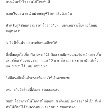
ฝากเงินเข้าไว เล่นได้โดยทันที
ถอนเงินสะดวก เงินฝากบัญชีไวแบบไม่ต้องลุ้น
สำหรับผู้ที่ชอบความรวดเร็วราวกับผม บอกเลยว่าเว็บแห่งนี้ตอบ
ปัญหาครับ
3. ไม่มีขั้นต่ำ 10 บาทก็เล่นสล็อตได้
สิ่งที่ผมถูกใจเกี่ยวกับ joker123 คือความยืดหยุ่นขอรับ แม้ผมจะเริ่ม
เล่นสล็อตด้วยงบประมาณแค่ 10 บาท ก็สามารถเข้ามาบันเทิงใจ
และทำเงินได้แบบไม่มีปัญหา
ไม่มีแรงบีบคั้นสำหรับเพื่อการใช้เงินมากมาย
เหมาะกับมือใหม่ที่ต้องการทดลองเล่น
ผมมั่นใจว่าการให้โอกาสให้ทุกคนเข้าถึงเกมได้ง่ายอย่างงี้ เป็นสิ่งที่
ทำให้เว็บนี้ได้รับความนิยมอย่างสม่ำเสมอครับผม