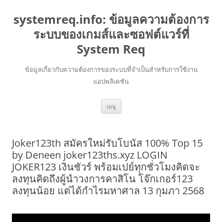
systemreq.info: ข้อมูลความต้องการ
ระบบของเกมส์และซอฟต์แวร์ที่
System Req
ข้อมูลเกี่ยวกับความต้องการของระบบที่จำเป็นสำหรับการใช้งาน
แอปพลิเคชัน
ข้าม
เมนู
ไป
ยัง
เนื้อหา
Joker123th สมัครใหม่รับโบนัส 100% Top 15
by Deneen joker123ths.xyz LOGIN
JOKER123 เงินชัวร์ พร้อมเปย์ทุกชั่วโมงคิดจะ
ลงทุนคิดถึงผู้นำวงการคาสิโน โจ๊กเกอร์123
ลงทุนน้อย แต่ได้กำไรมหาศาล 13 กุมภา 2568