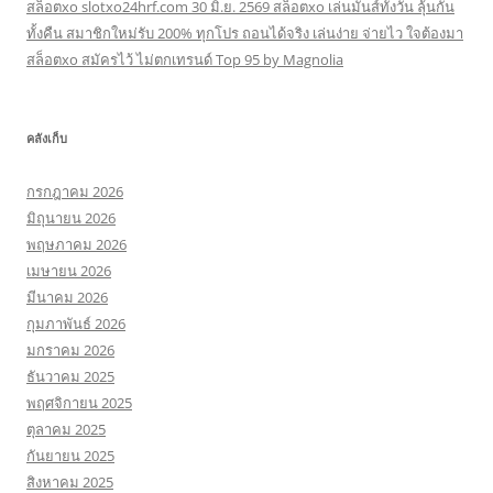
สล็อตxo slotxo24hrf.com 30 มิ.ย. 2569 สล็อตxo เล่นมันส์ทั้งวัน ลุ้นกัน
ทั้งคืน สมาชิกใหม่รับ 200% ทุกโปร ถอนได้จริง เล่นง่าย จ่ายไว ใจต้องมา
สล็อตxo สมัครไว้ ไม่ตกเทรนด์ Top 95 by Magnolia
คลังเก็บ
กรกฎาคม 2026
มิถุนายน 2026
พฤษภาคม 2026
เมษายน 2026
มีนาคม 2026
กุมภาพันธ์ 2026
มกราคม 2026
ธันวาคม 2025
พฤศจิกายน 2025
ตุลาคม 2025
กันยายน 2025
สิงหาคม 2025