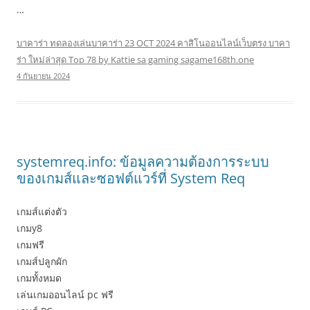
…
บาคาร่า ทดลองเล่นบาคาร่า 23 OCT 2024 คาสิโนออนไลน์เว็บตรง บาคา
ร่า ใหม่ล่าสุด Top 78 by Kattie sa gaming sagame168th.one
4 กันยายน 2024
systemreq.info: ข้อมูลความต้องการระบบ
ของเกมส์และซอฟต์แวร์ที่ System Req
เกมส์แต่งตัว
เกมy8
เกมฟรี
เกมส์ปลูกผัก
เกมทั้งหมด
เล่นเกมออนไลน์ pc ฟรี