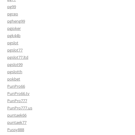
pg99
pgceo
pgheng99
pgjoker
pgk44b
pgslot
pgslot77
pgslot77.ltd
pgslot99
pgslotth
pokbet
PunPro66
PunPro66.tv
PunPro777
PunPro777.us
puntaek66
puntaek77
Pussy888