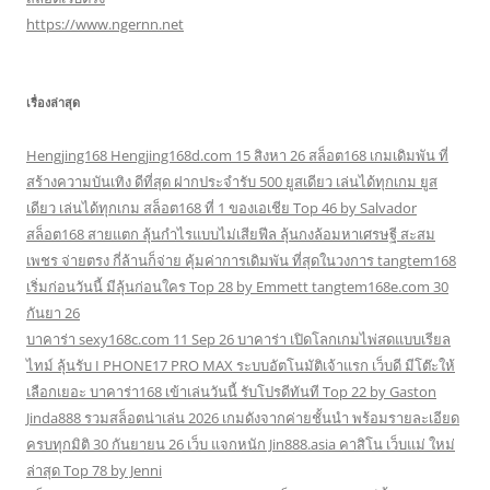
https://www.ngernn.net
เรื่องล่าสุด
Hengjing168 Hengjing168d.com 15 สิงหา 26 สล็อต168 เกมเดิมพัน ที่
สร้างความบันเทิง ดีที่สุด ฝากประจำรับ 500 ยูสเดียว เล่นได้ทุกเกม ยูส
เดียว เล่นได้ทุกเกม สล็อต168 ที่ 1 ของเอเชีย Top 46 by Salvador
สล็อต168 สายแตก ลุ้นกำไรแบบไม่เสียฟีล ลุ้นกงล้อมหาเศรษฐี สะสม
เพชร จ่ายตรง กี่ล้านก็จ่าย คุ้มค่าการเดิมพัน ที่สุดในวงการ tangtem168
เริ่มก่อนวันนี้ มีลุ้นก่อนใคร Top 28 by Emmett tangtem168e.com 30
กันยา 26
บาคาร่า sexy168c.com 11 Sep 26 บาคาร่า เปิดโลกเกมไพ่สดแบบเรียล
ไทม์ ลุ้นรับ I PHONE17 PRO MAX ระบบอัตโนมัติเจ้าแรก เว็บดี มีโต๊ะให้
เลือกเยอะ บาคาร่า168 เข้าเล่นวันนี้ รับโปรดีทันที Top 22 by Gaston
Jinda888 รวมสล็อตน่าเล่น 2026 เกมดังจากค่ายชั้นนำ พร้อมรายละเอียด
ครบทุกมิติ 30 กันยายน 26 เว็บ แจกหนัก Jin888.asia คาสิโน เว็บแม่ ใหม่
ล่าสุด Top 78 by Jenni