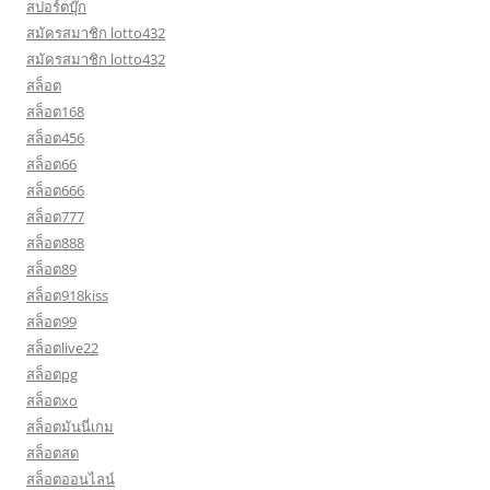
สปอร์ตบุ๊ก
สมัครสมาชิก lotto432
สมัครสมาชิก lotto432
สล็อต
สล็อต168
สล็อต456
สล็อต66
สล็อต666
สล็อต777
สล็อต888
สล็อต89
สล็อต918kiss
สล็อต99
สล็อตlive22
สล็อตpg
สล็อตxo
สล็อตมันนี่เกม
สล็อตสด
สล็อตออนไลน์