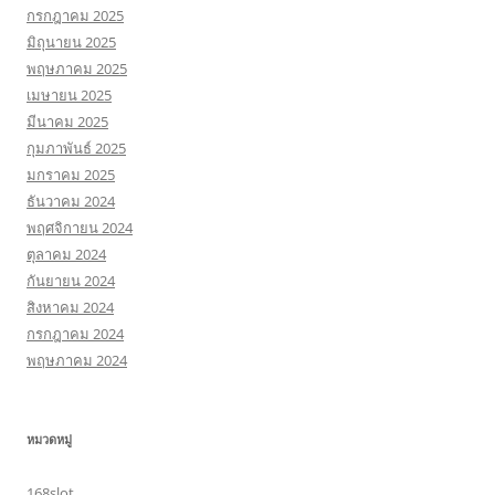
กรกฎาคม 2025
มิถุนายน 2025
พฤษภาคม 2025
เมษายน 2025
มีนาคม 2025
กุมภาพันธ์ 2025
มกราคม 2025
ธันวาคม 2024
พฤศจิกายน 2024
ตุลาคม 2024
กันยายน 2024
สิงหาคม 2024
กรกฎาคม 2024
พฤษภาคม 2024
หมวดหมู่
168slot