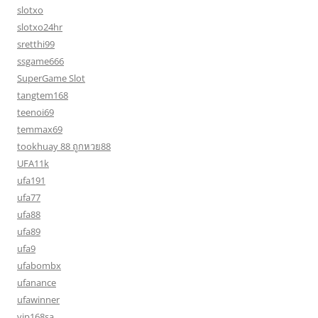
slotxo
slotxo24hr
sretthi99
ssgame666
SuperGame Slot
tangtem168
teenoi69
temmax69
tookhuay 88 ถูกหวย88
UFA11k
ufa191
ufa77
ufa88
ufa89
ufa9
ufabombx
ufanance
ufawinner
vip168sa