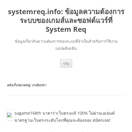
systemreq.info: ข้อมูลความต้องการ
ระบบของเกมส์และซอฟต์แวร์ที่
System Req
ข้อมูลเกี่ยวกับความต้องการของระบบที่จำเป็นสำหรับการใช้งาน
แอปพลิเคชัน
ข้าม
เมนู
ไป
ยัง
เนื้อหา
คลังเก็บหมวดหมู่:
เกมยิงปลา
sagame168th บาคาร่าเว็บตรงแท้ 100% ไม่ผ่านเอเย่นต์
มาตรฐานเว็บตรงระดับโลกที่คุณจะต้องลอง สมัครเลย!