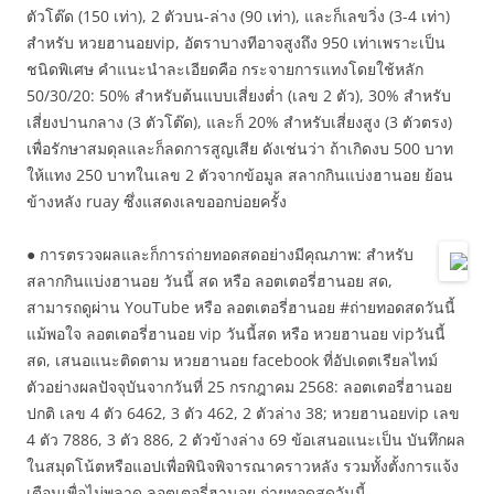
ตัวโต๊ด (150 เท่า), 2 ตัวบน-ล่าง (90 เท่า), และก็เลขวิ่ง (3-4 เท่า)
สำหรับ หวยฮานอยvip, อัตราบางทีอาจสูงถึง 950 เท่าเพราะเป็น
ชนิดพิเศษ คำแนะนำละเอียดคือ กระจายการแทงโดยใช้หลัก
50/30/20: 50% สำหรับต้นแบบเสี่ยงต่ำ (เลข 2 ตัว), 30% สำหรับ
เสี่ยงปานกลาง (3 ตัวโต๊ด), และก็ 20% สำหรับเสี่ยงสูง (3 ตัวตรง)
เพื่อรักษาสมดุลและก็ลดการสูญเสีย ดังเช่นว่า ถ้าเกิดงบ 500 บาท
ให้แทง 250 บาทในเลข 2 ตัวจากข้อมูล สลากกินแบ่งฮานอย ย้อน
ข้างหลัง ruay ซึ่งแสดงเลขออกบ่อยครั้ง
● การตรวจผลและก็การถ่ายทอดสดอย่างมีคุณภาพ: สำหรับ
สลากกินแบ่งฮานอย วันนี้ สด หรือ ลอตเตอรี่ฮานอย สด,
สามารถดูผ่าน YouTube หรือ ลอตเตอรี่ฮานอย #ถ่ายทอดสดวันนี้
แม้พอใจ ลอตเตอรี่ฮานอย vip วันนี้สด หรือ หวยฮานอย vipวันนี้
สด, เสนอแนะติดตาม หวยฮานอย facebook ที่อัปเดตเรียลไทม์
ตัวอย่างผลปัจจุบันจากวันที่ 25 กรกฎาคม 2568: ลอตเตอรี่ฮานอย
ปกติ เลข 4 ตัว 6462, 3 ตัว 462, 2 ตัวล่าง 38; หวยฮานอยvip เลข
4 ตัว 7886, 3 ตัว 886, 2 ตัวข้างล่าง 69 ข้อเสนอแนะเป็น บันทึกผล
ในสมุดโน้ตหรือแอปเพื่อพินิจพิจารณาคราวหลัง รวมทั้งตั้งการแจ้ง
เตือนเพื่อไม่พลาด ลอตเตอรี่ฮานอย ถ่ายทอดสดวันนี้