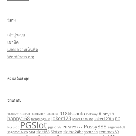
นิยาม
เข้าสู่ระบบ
เข้าฟีด
แสดงความเห็นฟีด
WordPress.org
ความเห็นล่าสุด
ป้ายกำกับ
918kissauto
funny18
168slot
188bet
188betth
918Kiss
betway
happy168
Joker123
Joker123th
PG
hengjing168
joker123auto
PGSlot
Pussy888
PunPro777
PG Slot
pgslot99
sagame168
slot168
Slotxo
slotxo24hr
temmax69
sagame168th
Slot
sretthi99