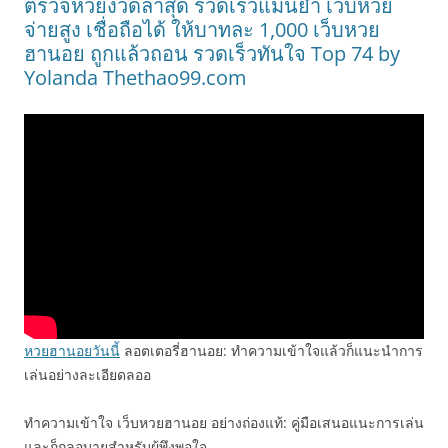
ตรวจหวยงวดล่าสุด รวดเร็วแม่นยำ เว็บหวย
จ่ายสูง เชื่อถือได้ ให้บาทละ 1,000 เว็บหวย
ฮานอย ถูกแล้วถอน รวดเร็วทันใจ Top 74 by
Yolanda Thethao99.com
หวยฮานอยวันนี้
ลอตเตอรี่ฮานอย: ทำความเข้าใจแล้วก็แนะนำการ
เล่นอย่างละเอียดลออ
ทำความเข้าใจ เว็บหวยฮานอย อย่างถ่องแท้: คู่มือเสนอแนะการเล่น
และก็กลอุบายสำหรับผู้พึงพอใจ