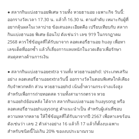
● สลากกินแบ่งฮานอยพิเศษ รวมทั้ง หวยฮานอย เฉพาะกิจ วันนี้:
ออกรางวัลเวลา 17.30 น. แล้วก็ 16.30 น. ตามลำดับ เหมาะกับผู้ที่
อยากลุ้นผลในเวลาบ่าย ข้อเสนอละเอียดคือ เปรียบเทียบกับ สลาก
กินแบ่งฮานอย พิเศษ ย้อนไป ดังเช่นว่า เลข 919 ในกรกฎาคม
2568 ควรใช้ข้อมูลที่ได้รับมาจาก ลอตเตอรี่ฮานอย huay เพื่อหา
เลขเด็ดที่ออกซ้ำ แล้วก็เลี่ยงการแทงหนักในงวดเดียวเพื่อรักษา
สมดุลทางด้านการเงิน
● สลากกินแบ่งฮานอยextra รวมทั้ง หวยฮานอยhd: ประเภทเสริม
อย่าง ลอตเตอรี่ฮานอยextraวันนี้ ออกรางวัลในตอนพิเศษใกล้เคียง
กับจำพวกหลัก ส่วน หวยฮานอยhd เน้นย้ำความกระจ่างแจ้งสูง
สำหรับเพื่อการถ่ายทอดสด รวมทั้งสามารถตรวจ หวย
ฮานอยhdย้อนหลัง ได้จาก สลากกินแบ่งฮานอย huaysong หรือ
ลอตเตอรี่ฮานอยhuaysong คำแนะนำเป็น สำหรับผู้เล่นที่ชอบ
ความหลากหลาย ให้ใช้ข้อมูลที่ได้รับมาจากปี 2567 เพื่อหาเลขร้อน
ดังเช่นว่า เลข 2 ตัวล่างอย่าง 16 แล้วก็ 17 แล้วก็ตั้งงบเฉพาะ
สำหรับชนิดนี้ไม่เกิน 20% ของงบประมาณรวม