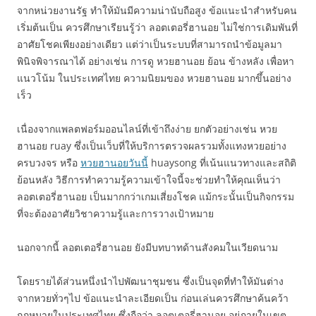
จากหน่วยงานรัฐ ทำให้มันมีความน่านับถือสูง ข้อแนะนำสำหรับคน
เริ่มต้นเป็น ควรศึกษาเรียนรู้ว่า ลอตเตอรี่ฮานอย ไม่ใช่การเดิมพันที่
อาศัยโชคเพียงอย่างเดียว แต่ว่าเป็นระบบที่สามารถนำข้อมูลมา
พินิจพิจารณาได้ อย่างเช่น การดู หวยฮานอย ย้อน ข้างหลัง เพื่อหา
แนวโน้ม ในประเทศไทย ความนิยมของ หวยฮานอย มากขึ้นอย่าง
เร็ว
เนื่องจากแพลตฟอร์มออนไลน์ที่เข้าถึงง่าย ยกตัวอย่างเช่น หวย
ฮานอย ruay ซึ่งเป็นเว็บที่ให้บริการตรวจผลรวมทั้งแทงหวยอย่าง
ครบวงจร หรือ
หวยฮานอยวันนี้
huaysong ที่เน้นแนวทางและสถิติ
ย้อนหลัง วิธีการทำความรู้ความเข้าใจนี้จะช่วยทำให้คุณเห็นว่า
ลอตเตอรี่ฮานอย เป็นมากกว่าเกมเสี่ยงโชค แม้กระนั้นเป็นกิจกรรม
ที่จะต้องอาศัยวิชาความรู้และการวางเป้าหมาย
นอกจากนี้ ลอตเตอรี่ฮานอย ยังมีบทบาทด้านสังคมในเวียดนาม
โดยรายได้ส่วนหนึ่งนำไปพัฒนาชุมชน ซึ่งเป็นจุดที่ทำให้มันต่าง
จากหวยทั่วๆไป ข้อแนะนำละเอียดเป็น ก่อนเล่นควรศึกษาค้นคว้า
กฎหมายในประเทศไทย ซึ่งถือว่า ลอตเตอรี่ฮานอย อยู่ภายในเขต