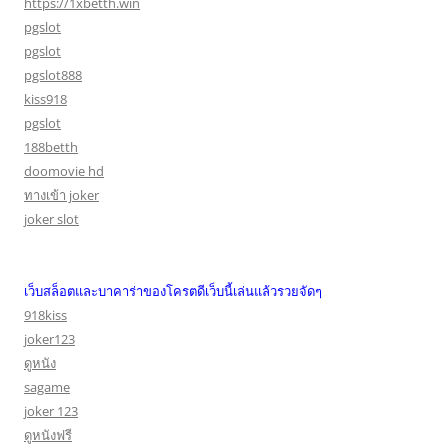
https://1xbetth.win
pgslot
pgslot
pgslot888
kiss918
pgslot
188betth
doomovie hd
ทางเข้า joker
joker slot
เว็บสล็อตและบาคาร่าของโครตดีเว็บนี้เล่นแล้วรวยจัดๆ
918kiss
joker123
ดูหนัง
sagame
joker 123
ดูหนังฟรี