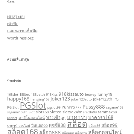
นิยาม
เข้าสู่ระบบ
เข้าฟีด
แสดงความเห็นฟีด
WordPress.org
ความเห็นล่าสุด
ป้ายกำกับ
918kissauto
funny18
168slot
188bet
188betth
918Kiss
betway
happy168
Joker123
Joker123th
PG
hengjing168
joker123auto
PGSlot
Pussy888
PunPro777
PG Slot
pgslot99
sagame168
slot168
Slotxo
slotxo24hr
temmax69
sagame168th
Slot
sretthi99
บาคาร่า
บาคาร่า168
ทางเข้าpg
คาสิโนออนไลน์
ufabet
สล็อต
พุซซี่888
สล็อต99
ปั่นแตก66
บาคาร่าออนไลน์
สล็อต66
สล็อต168
สล็อตออนไลน์
สล็อต888
สล็อตpg
สล็อตxo