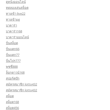
ดูหนังออนไลน์
ทดลองเล่นสล็อต
ทางเข้า live22
ทางเข้าpg
บาคาร่า
บาคาร่า168
บาคาร่าออนไลน์
ปั่นสล็อต
ปั่นแตก66
ปั่นแตก77
ปั่นโปร777
พุซซี่888
ล็อกดาวน์168
สปอร์ตบุ๊ก
สมัครสมาชิก lotto432
สมัครสมาชิก lotto432
สล็อต
สล็อต168
สล็อต456