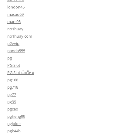
london45
macau69
mars95
no1huay
no1huay.com
p2vvip
panda555
pg
PG Slot
PG Slot เว็บใหม่
pg168
pg718
pg77
pg99
pgceo
pgheng99
pgjoker
pgk44b