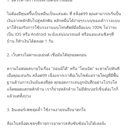
ไม่ต้องมีทุนครึ้มเป็นหมื่นเป็นแสนค่ะ ที่ สล็อต99 คุณสามารถเริ่มปั้น
เงินจากหลักสิบไปสู่หลักพัน หลักหมื่นได้ง่ายๆระบบของเค้าวางแบบ
มาให้รองรับการใช้แรงงานบนโทรศัพท์มือถือแบบ 100% ไม่ว่าจะ
เป็น iOS หรือ Android จะนั่งเล่นบนรถเมล์ หรือนอนเล่นชิลๆที่
บ้าน ก็ทำเงินได้ตลอด 1 วัน
2. เว็บตรงไม่ผ่านเอเย่นต์ เชื่อมั่นได้ทุกยอดถอน
ความไม่ค่อยสบายใจเรื่อง “ถอนมิได้” หรือ “โดนบิด” จะหายไปทันที
เมื่อคุณเล่นกับ สล็อต99 เนื่องจากเราคือเว็บไซต์แม่รายใหญ่ที่มีพื้น
ฐานด้านการเงินมั่นคงที่สุด ทุกยอดการเล่นถูกบันทึกอย่างโปร่งใส
แจ็คพอตแตกหลักล้าน เราก็จ่ายหลักล้าน ไม่มีหักเปอร์เซ็นต์อะไรก็
แล้วแต่ทั้งปวง
3. อินเตอร์เฟซสุดล้ำ ใช้งานง่ายจนถึงน่าตกใจ
ลืมเว็บสล็อตเชยๆที่รายการอาหารสลับซับซ้อนไปได้เลยจ้ะ