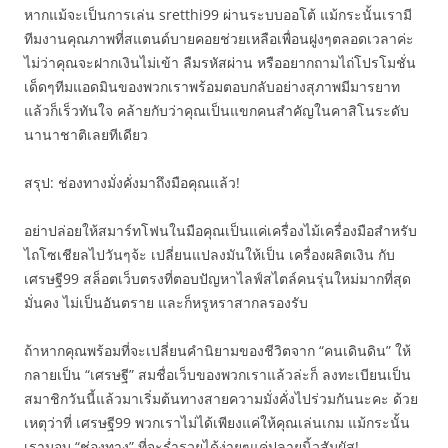
หากแม้จะเป็นการเล่น sretthi99 ผ่านระบบออโต้ แม้กระนั้นเรามี
ทีมงานคุณภาพที่สแตนด์บายคอยช่วยเหลือเพื่อนฝูงๆตลอดเวลาค่ะ
ไม่ว่าคุณจะฝากเงินไม่เข้า ลืมรหัสผ่าน หรืออยากถามไถ่โปรโมชั่น
เด็ดๆทีมแอดมินของพวกเราพร้อมตอบกลับอย่างสุภาพมีมารยาท
แล้วก็เร็วทันใจ คล้ายกับว่าคุณเป็นแขกคนสำคัญในคาสิโนระดับ
นานาชาติเลยทีเดียว
สรุป: ช่องทางมั่งคั่งมาถึงมือคุณแล้ว!
อย่าปล่อยให้สมาร์ทโฟนในมือคุณเป็นแค่เครื่องไม้เครื่องมือสำหรับ
ไถโซเชียลไปวันๆจ้ะ เปลี่ยนแปลงมันให้เป็น เครื่องผลิตเงิน กับ
เศรษฐี99 สล็อตเว็บตรงที่ตอบปัญหาไลฟ์สไตล์คนรุ่นใหม่มากที่สุด
มั่นคง ไม่เป็นอันตราย และก็หรูหราสากลรองรับ
ถ้าหากคุณพร้อมที่จะเปลี่ยนคำนิยามของชีวิตจาก “คนเดินดิน” ให้
กลายเป็น “เศรษฐี” สมชื่อเว็บของพวกเราแล้วล่ะก็ ลงทะเบียนเป็น
สมาชิกวันนี้แล้วมาเริ่มต้นทางสายความมั่งคั่งไปร่วมกันนะคะ ด้วย
เหตุว่าที่ เศรษฐี99 พวกเราไม่ได้เพียงแค่ให้คุณเล่นเกม แม้กระนั้น
เรามอบ “ช่องทาง” ที่จะร่ำรวยได้ง่ายๆแค่ปลายนิ้วสัมผัส!