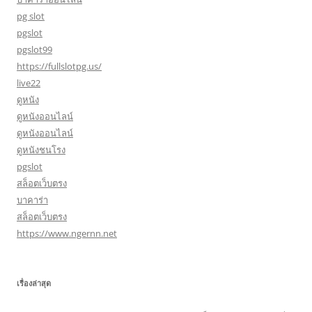
pg slot
pgslot
pgslot99
https://fullslotpg.us/
live22
ดูหนัง
ดูหนังออนไลน์
ดูหนังออนไลน์
ดูหนังชนโรง
pgslot
สล็อตเว็บตรง
บาคาร่า
สล็อตเว็บตรง
https://www.ngernn.net
เรื่องล่าสุด