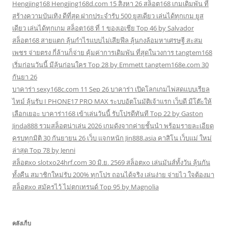
Hengjing168 Hengjing168d.com 15 สิงหา 26 สล็อต168 เกมเดิมพัน ที่
สร้างความบันเทิง ดีที่สุด ฝากประจำรับ 500 ยูสเดียว เล่นได้ทุกเกม ยูส
เดียว เล่นได้ทุกเกม สล็อต168 ที่ 1 ของเอเชีย Top 46 by Salvador
สล็อต168 สายแตก ลุ้นกำไรแบบไม่เสียฟีล ลุ้นกงล้อมหาเศรษฐี สะสม
เพชร จ่ายตรง กี่ล้านก็จ่าย คุ้มค่าการเดิมพัน ที่สุดในวงการ tangtem168
เริ่มก่อนวันนี้ มีลุ้นก่อนใคร Top 28 by Emmett tangtem168e.com 30
กันยา 26
บาคาร่า sexy168c.com 11 Sep 26 บาคาร่า เปิดโลกเกมไพ่สดแบบเรียล
ไทม์ ลุ้นรับ I PHONE17 PRO MAX ระบบอัตโนมัติเจ้าแรก เว็บดี มีโต๊ะให้
เลือกเยอะ บาคาร่า168 เข้าเล่นวันนี้ รับโปรดีทันที Top 22 by Gaston
Jinda888 รวมสล็อตน่าเล่น 2026 เกมดังจากค่ายชั้นนำ พร้อมรายละเอียด
ครบทุกมิติ 30 กันยายน 26 เว็บ แจกหนัก Jin888.asia คาสิโน เว็บแม่ ใหม่
ล่าสุด Top 78 by Jenni
สล็อตxo slotxo24hrf.com 30 มิ.ย. 2569 สล็อตxo เล่นมันส์ทั้งวัน ลุ้นกัน
ทั้งคืน สมาชิกใหม่รับ 200% ทุกโปร ถอนได้จริง เล่นง่าย จ่ายไว ใจต้องมา
สล็อตxo สมัครไว้ ไม่ตกเทรนด์ Top 95 by Magnolia
คลังเก็บ