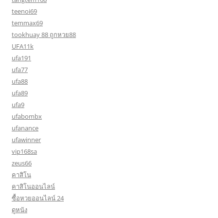
teenoi69
temmax69
tookhuay 88 ถูกหวย88
UFA11k
ufa191
ufa77
ufa88
ufa89
ufa9
ufabombx
ufanance
ufawinner
vip168sa
zeus66
คาสิโน
คาสิโนออนไลน์
ซื้อหวยออนไลน์ 24
ดูหนัง