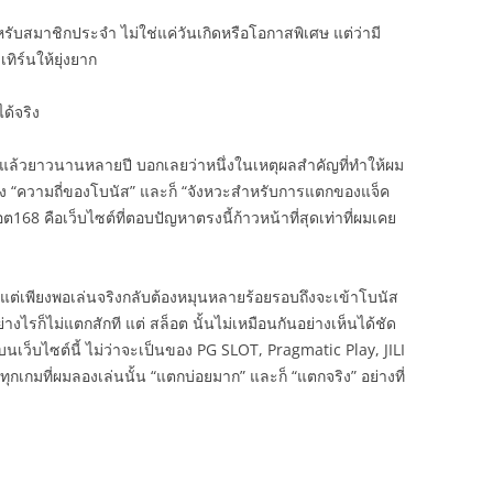
บสมาชิกประจำ ไม่ใช่แค่วันเกิดหรือโอกาสพิเศษ แต่ว่ามี
ิร์นให้ยุ่งยาก
ด้จริง
แล้วยาวนานหลายปี บอกเลยว่าหนึ่งในเหตุผลสำคัญที่ทำให้ผม
รื่อง “ความถี่ของโบนัส” และก็ “จังหวะสำหรับการแตกของแจ็ค
ต168 คือเว็บไซต์ที่ตอบปัญหาตรงนี้ก้าวหน้าที่สุดเท่าที่ผมเคย
ต่เพียงพอเล่นจริงกลับต้องหมุนหลายร้อยรอบถึงจะเข้าโบนัส
างไรก็ไม่แตกสักที แต่ สล็อต นั้นไม่เหมือนกันอย่างเห็นได้ชัด
็บไซต์นี้ ไม่ว่าจะเป็นของ PG SLOT, Pragmatic Play, JILI
กเกมที่ผมลองเล่นนั้น “แตกบ่อยมาก” และก็ “แตกจริง” อย่างที่