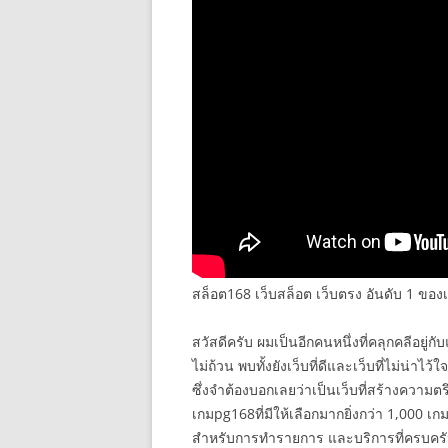
สล็อต168 เว็บสล็อต เว็บตรง อันดับ 1 ของ
สวัสดีครับ ผมเป็นอีกคนหนึ่งที่คลุกคลีอยู่ก
ไม่ถ้วน พบทั้งยังเว็บที่ดีและเว็บที่ไม่น่าไว
ซึ่งจำต้องบอกเลยว่าเป็นเว็บที่สร้างความ
เกมpg168ที่มีให้เลือกมากยิ่งกว่า 1,000 เ
สำหรับการทำรายการ และบริการที่ครบครั