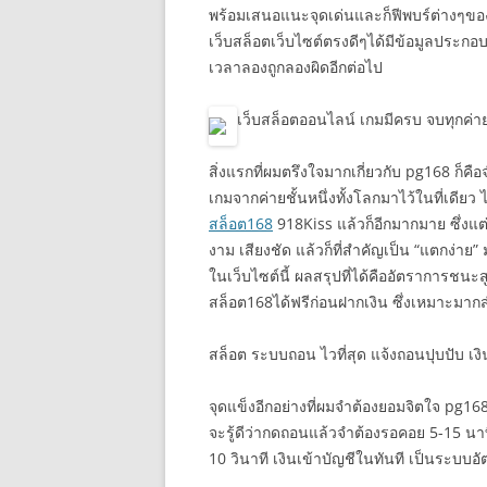
พร้อมเสนอแนะจุดเด่นและก็ฟีพบร์ต่างๆของเ
เว็บสล็อตเว็บไซต์ตรงดีๆได้มีข้อมูลประกอบ
เวลาลองถูกลองผิดอีกต่อไป
เว็บสล็อตออนไลน์ เกมมีครบ จบทุกค่ายด
สิ่งแรกที่ผมตรึงใจมากเกี่ยวกับ pg168 ก็
เกมจากค่ายชั้นหนึ่งทั้งโลกมาไว้ในที่เดียว
สล็อต168
918Kiss แล้วก็อีกมากมาย ซึ่งแต
งาม เสียงชัด แล้วก็ที่สำคัญเป็น “แตกง่
ในเว็บไซต์นี้ ผลสรุปที่ได้คืออัตราการชนะส
สล็อต168ได้ฟรีก่อนฝากเงิน ซึ่งเหมาะมากสำ
สล็อต ระบบถอน ไวที่สุด แจ้งถอนปุบปับ เง
จุดแข็งอีกอย่างที่ผมจำต้องยอมจิตใจ pg168
จะรู้ดีว่ากดถอนแล้วจำต้องรอคอย 5-15 นาที ห
10 วินาที เงินเข้าบัญชีในทันที เป็นระบบอั