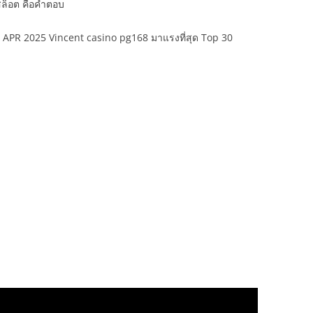
 สล็อต คือคำตอบ
7 APR 2025 Vincent casino pg168 มาแรงที่สุด Top 30