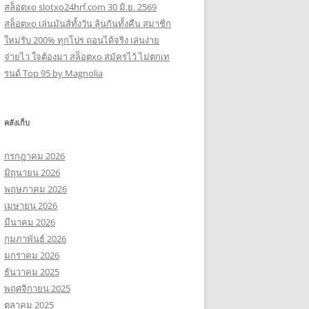
สล็อตxo slotxo24hrf.com 30 มิ.ย. 2569
สล็อตxo เล่นมันส์ทั้งวัน ลุ้นกันทั้งคืน สมาชิก
ใหม่รับ 200% ทุกโปร ถอนได้จริง เล่นง่าย
จ่ายไว ใจต้องมา สล็อตxo สมัครไว้ ไม่ตกเท
รนด์ Top 95 by Magnolia
คลังเก็บ
กรกฎาคม 2026
มิถุนายน 2026
พฤษภาคม 2026
เมษายน 2026
มีนาคม 2026
กุมภาพันธ์ 2026
มกราคม 2026
ธันวาคม 2025
พฤศจิกายน 2025
ตุลาคม 2025