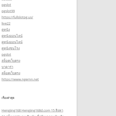
pgslot
pgslot99
https://fullslotpg.us/
live22
ดูหนัง
ดูหนังออนไลน์
ดูหนังออนไลน์
ดูหนังชนโรง
pgslot
สล็อตเว็บตรง
บาคาร่า
สล็อตเว็บตรง
https://www.ngernn.net
เรื่องล่าสุด
Hengjing168 Hengjing168d.com 15 สิงหา