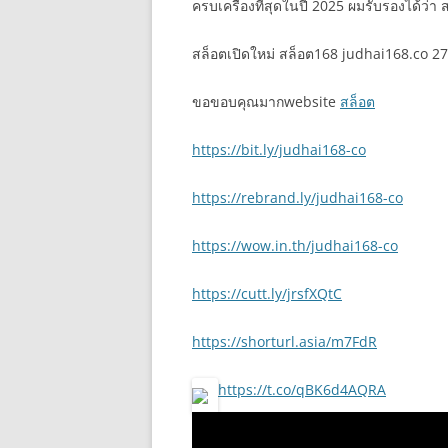
ครบเครื่องที่สุดในปี 2025 ผมรับรองได้ว่า
สล็อตเปิดใหม่ สล็อต168 judhai168.co 2
ขอขอบคุณมากwebsite
สล็อต
https://bit.ly/judhai168-co
https://rebrand.ly/judhai168-co
https://wow.in.th/judhai168-co
https://cutt.ly/jrsfXQtC
https://shorturl.asia/m7FdR
https://t.co/qBK6d4AQRA