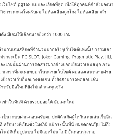
ว็บไซต์ pg168 แบบละเอียดที่สุด เพื่อให้ทุกคนที่กำลังมองหา
กิจการตกลงใจครับผม ไม่ต้องเสี่ยงถูกโกง ไม่ต้องเสียเวล่ำ
ัง มีเกมให้เลือกมากยิ่งกว่า 1000 เกม
คือจำนวนเกมสล็อตที่จำนวนมากจริงๆเว็บไซต์แห่งนี้เขารวมเอา
 ไม่ว่าจะเป็น PG SLOT, Joker Gaming, Pragmatic Play, JILI,
่ละเกมนั้นผ่านการคัดสรรมาอย่างยอดเยี่ยมว่าเล่นสนุก ภาพ
าย” มากกว่าที่ผมเคยพบมาในหลายเว็บไซต์ ผมลองเล่นหลายค่าย
ูงยิ่งกว่าเว็บอื่นอย่างชัดเจน ทั้งยังสามารถทดสอบเล่น
หรับมือใหม่ที่ยังไม่กล้าลงทุนจริง
ินเข้าในทันที ด้วยระบบออโต้ อัปเดตใหม่
 เป็นระบบฝาก-ถอนครับผม ปกติถ้าเกิดผู้ใดกันเคยเล่นเว็บอื่น
รือบางทีเป็นชั่วโมงก็มี แม้กระนั้นที่นี่ ผมกดถอนปุ๊บ ไม่ถึง
ตโนมัติเต็มรูปแบบ ไม่มีแอดไม่น ไม่มีขั้นตอนวุ่นวาย