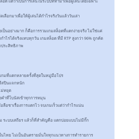
สล็อต แต่ว่าเป็นการเล่นในระบบที่ทำมาเพื่อผู้เล่นโดยเฉพาะ
ดเลือกมาเพื่อให้ผู้เล่นได้กำไรจริงวันแล้ววันเล่า
ถึงเป็นอย่างมาก ก็คือการรวมเกมสล็อตที่แตกง่ายจริง ไม่ใช่แค่
ำกำไรได้จริงแทบทุกวัน เกมสล็อต ที่มี RTP สูงกว่า 96% ถูกคัด
กมประสิทธิภาพ
มที่แตกหลายครั้งที่สุดในหมู่มือโปร
รีสปินแจกหนัก
ม่หยุด
คำที่โบนัสเข้าทุกการหมุน
ชื่อลือชาเรื่องการแตกไว จบเกมเร็วแต่ว่ากำไรแน่น
ม ระบบเสถียร แล้วก็ที่สำคัญคือ แตกบ่อยแบบไม่มีกั๊ก
สุดในไทย ไม่เป็นอันตรายมั่นใจทุกแนวทางการทำรายการ