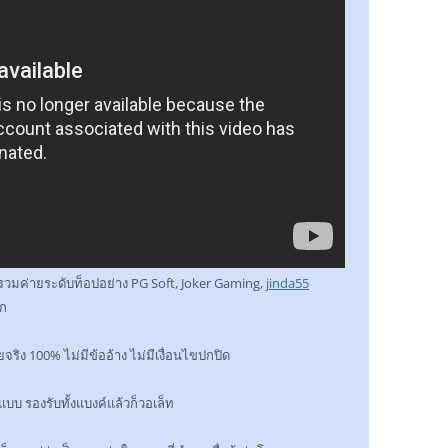
 รวมค่ายระดับท็อปอย่าง PG Soft, Joker Gaming,
jinda55
าก
จริง 100% ไม่มีข้ออ้าง ไม่มีเงื่อนไขปกปิด
บบ รองรับทั้งแบงค์แล้วก็วอเล็ท