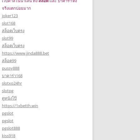
เว็บคาสิโนน่าเล่น ทั้ง
สล็อต
และ
บาคาร่า
ตึง
จริงแตกบ่อยมาก
joker123
slot168
สล็อตเว็บตรง
slot99
สล็อตเว็บตรง
https://www.jinda888.bet
สล็อต99
pussy888
บาคาร่า168
slotxo24hr
slotpg
ดูหนังโป๊
https://1xbetth.win
pgslot
pgslot
pgslot888
kiss918