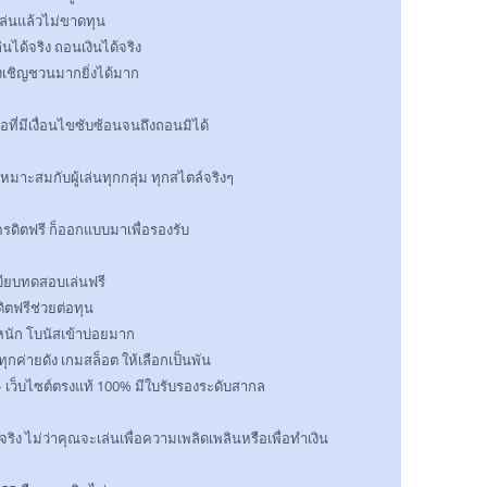
 เล่นแล้วไม่ขาดทุน
นได้จริง ถอนเงินได้จริง
ยิ่งเชิญชวนมากยิ่งได้มาก
่อที่มีเงื่อนไขซับซ้อนจนถึงถอนมิได้
หมาะสมกับผู้เล่นทุกกลุ่ม ทุกสไตล์จริงๆ
ครดิตฟรี ก็ออกแบบมาเพื่อรองรับ
ะเบียบทดสอบเล่นฟรี
รดิตฟรีช่วยต่อทุน
กหนัก โบนัสเข้าบ่อยมาก
ุกค่ายดัง เกมสล็อต ให้เลือกเป็นพัน
คง – เว็บไซต์ตรงแท้ 100% มีใบรับรองระดับสากล
จริง ไม่ว่าคุณจะเล่นเพื่อความเพลิดเพลินหรือเพื่อทำเงิน