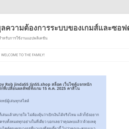
มูลความต้องการระบบของเกมส์และซอฟต์
นสำหรับการใช้งานแอปพลิเคชัน
ข้าม
ไป
WELCOME TO THE FAMILY!
ยัง
เนื้อหา
1 by Rob jinda55 Jin55.shop สล็อต เว็บไซต์แจกหนัก
ักที่เปลี่ยนผลลัพธ์ทั้งเกม 15 ต.ค. 2025 คาสิโน
ทย์ผู้เล่นทุกสไตล์
ี่เล่นแล้วสบายใจ ไม่ต้องลุ้นว่าเบิกเงินได้จริงไหม แล้วก็ยังอยาก
ครบทั้งหมดทุกอย่างในที่เดียว บอกเลยว่าคุณพบแล้ว! ด้วยเหตุ
เว็บไซต์ตรงครบวงจรที่มาแรงที่สุดเดี๋ยวนี้ ไม่ว่าคุณจะชอบแนว