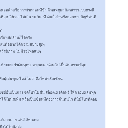
รอคอยคิวหรือการฝากถอนที่ช้า ด้วยเหตุผลดังกล่าวระบบตรงนี้
ี่สุด ใช้เวลาไม่เกิน 10 วินาที เงินก็เข้าหรือออกจากบัญชีทันที
ด้
รือหลักล้านก็ได้จริง
้เล่นที่อยากได้ความสบายสุดๆ
วัสดิภาพ ไม่มีรั่วไหลแน่ๆ
ใจได้ 100% ว่าเงินทุกบาททุกสตางค์จะไม่เป็นอันตรายที่สุด
่อผู้เล่นทุกสไตล์ ไม่ว่ามือใหม่หรือเซียน
็บไซต์อื่นเป็นการ จัดโปรโมชั่น สล็อตเครดิตฟรี ให้ครอบคลุมทุก
ด้โบนัสเพิ่ม หรือเป็นเซียนที่ต้องการคืนทุนไว ที่นี่มีโปรที่ตอบ
ได้มากมาย เล่นได้ทุกเกม
ิ่งได้โบนัสสูง