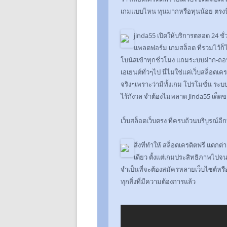
เกมแบบไหน ทุนมากหรือทุนน้อย ตรงนี้
jinda55 เปิดให้บริการตลอด 24 ชั่ว
แพลตฟอร์ม เกมสล็อต ที่รวมไว้ก็ไ
โบนัสเข้าทุกชั่วโมง แถมระบบฝาก-ถอน
เอเย่นต์ทั่วๆไป นี่ไม่ใช่แค่เว็บสล็อตเ
จริงๆเพราะว่ามีทั้งเกม โปรโมชั่น ระบบ
ไร้กังวล จำต้องไม่พลาด Jinda55 เด็ดข
เว็บสล็อตเว็บตรง ที่ครบถ้วนบริบูรณ์อีก
สิ่งที่ทำให้ สล็อตเครดิตฟรี แตกต
เดียว ตั้งแต่เกมประสิทธิภาพไปจน
จำเป็นที่จะต้องสมัครหลายเว็บไซต์หรือย
ทุกสิ่งที่มีความต้องการแล้ว