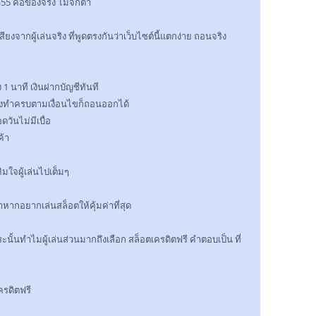
nda55 คือของจริง ไม่จกตา
 เสียงจากผู้เล่นจริง ที่พูดตรงกันว่าเว็บไซต์นี้แตกง่าย ถอนจริง
ง 1 นาที เงินฝากบัญชีทันที
ียงทำครบตามเงื่อนไขก็ถอนออกได้
ดวันไม่มีเบื่อ
ค้า
ิมใจผู้เล่นไปเต็มๆ
กอยากเล่นสล็อตให้คุ้มค่าที่สุด
กระนั้นทำไมผู้เล่นส่วนมากถึงเลือก สล็อตเครดิตฟรี คำตอบเป็น ที่
ครดิตฟรี