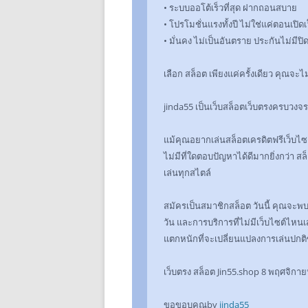
• ระบบออโต้เร็วที่สุด ฝากถอนสบาย
• โปรโมชั่นแรงทั้งปี ไม่ใช่แค่ตอนเปิดเ
• มั่นคง ไม่เป็นอันตราย ประกันไม่มีปิ
เลือก สล็อต เพียงแค่ครั้งเดียว คุณจะไ
jinda55 เป็นเว็บสล็อตเว็บตรงครบวงจรที
แม้คุณอยากเล่นสล็อตเครดิตฟรีเว็บไซต
ไม่มีที่ใดตอบปัญหาได้ดีมากยิ่งกว่า สล็อ
เล่นทุกสไตล์
สมัครเป็นสมาชิกสล็อต วันนี้ คุณจะ
วัน และการบริการที่ไม่มีเว็บไซต์ไหน
แตกหนักที่จะเปลี่ยนแปลงการเล่นปกต
เว็บตรง สล็อต Jin55.shop 8 พฤศจิก
ขอขอบคุณby
jinda55