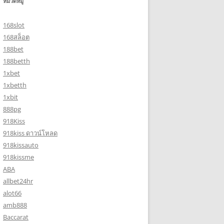
หมวดหมู่
168slot
168สล็อต
188bet
188betth
1xbet
1xbetth
1xbit
888pg
918Kiss
918kiss ดาวน์โหลด
918kissauto
918kissme
ABA
allbet24hr
alot66
amb888
Baccarat