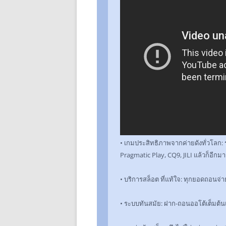
• เกมประสิทธิภาพจากค่ายดังทั่วโลก:
Pragmatic Play, CQ9, JILI แล้วก็อีกม
• บริการสล็อต ที่แท้ใจ: ทุกยอดถอนจ่าย
• ระบบทันสมัย: ฝาก-ถอนออโต้เต็มต้นแ