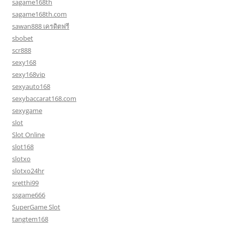
sagame168th
sagame168th.com
sawan888 เครดิตฟรี
sbobet
scr888
sexy168
sexy168vip
sexyauto168
sexybaccarat168.com
sexygame
slot
Slot Online
slot168
slotxo
slotxo24hr
sretthi99
ssgame666
SuperGame Slot
tangtem168