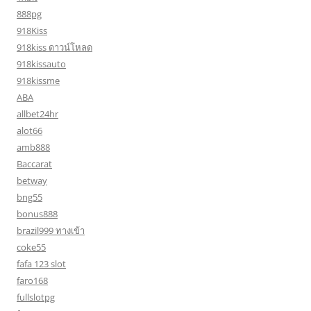
888pg
918Kiss
918kiss ดาวน์โหลด
918kissauto
918kissme
ABA
allbet24hr
alot66
amb888
Baccarat
betway
bng55
bonus888
brazil999 ทางเข้า
coke55
fafa 123 slot
faro168
fullslotpg