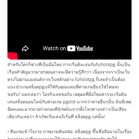
สำหรับใครก็ช่างที่เป็นมือใหม่ การเริ่มต้นเล่นกับfullslotpg นั้นเป็น
เรื่องสำคัญมากมายๆคุณอาจจะมีความรู้สึกว่า เนื่องจากเราเป็นเว็บ
ตรงไม่ผ่านเอเย่นต์จากเว็บหลักอย่าง fullslotpg ก็เลยจำเป็นต้อง
แนะนำเกมสล็อตpgแท้ให้กับคุณแทนที่ค่ายเกมอื่นๆใช่ไหมล่ะ
ขอรับ? บอกเลยว่า ไม่จริงเลยขอรับ เหตุผลที่มือใหม่ควรจะเริ่มต้น
เล่นสล็อตออนไลน์กับค่ายเกม pgslot มากกว่าค่ายอื่นๆนั้น มันมีเหตุ
มีผลเยอะมากมายก่ายกองที่นักพนันจากทั้งโลกต่างกล่าวเป็นเสียง
เดียวกันเลยว่า ถ้าเกิดเริ่มเล่นก็เริ่มที่ สล็อตpg แค่นั้น!
• ธีมเกมเข้าใจง่าย ภาพงามทันสมัย: สล็อตpg ขึ้นชื่อลือนามในเรื่อง
ของค่ายเกมที่วางแบบเกมให้เหมาะสมกับทุกเพศทุกวัย ทำให้