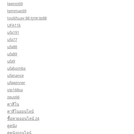
teenoi69
temmax69
tookhuay 88 ถูกหวย88
UFA11k
ufa191
ufa77
ufa88
ufa89
ufa9
ufabombx
ufanance
ufawinner
vip168sa
zeus66
คาสิโน
คาสิโนออนไลน์
ซื้อหวยออนไลน์ 24
ดูหนัง
ดูหนังออนไลน์