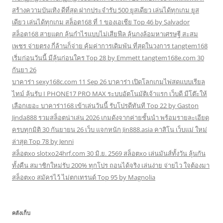
สร้างความบันเทิง ดีที่สุด ฝากประจำรับ 500 ยูสเดียว เล่นได้ทุกเกม ยูส
เดียว เล่นได้ทุกเกม สล็อต168 ที่ 1 ของเอเชีย Top 46 by Salvador
สล็อต168 สายแตก ลุ้นกำไรแบบไม่เสียฟีล ลุ้นกงล้อมหาเศรษฐี สะสม
เพชร จ่ายตรง กี่ล้านก็จ่าย คุ้มค่าการเดิมพัน ที่สุดในวงการ tangtem168
เริ่มก่อนวันนี้ มีลุ้นก่อนใคร Top 28 by Emmett tangtem168e.com 30
กันยา 26
บาคาร่า sexy168c.com 11 Sep 26 บาคาร่า เปิดโลกเกมไพ่สดแบบเรียล
ไทม์ ลุ้นรับ I PHONE17 PRO MAX ระบบอัตโนมัติเจ้าแรก เว็บดี มีโต๊ะให้
เลือกเยอะ บาคาร่า168 เข้าเล่นวันนี้ รับโปรดีทันที Top 22 by Gaston
Jinda888 รวมสล็อตน่าเล่น 2026 เกมดังจากค่ายชั้นนำ พร้อมรายละเอียด
ครบทุกมิติ 30 กันยายน 26 เว็บ แจกหนัก Jin888.asia คาสิโน เว็บแม่ ใหม่
ล่าสุด Top 78 by Jenni
สล็อตxo slotxo24hrf.com 30 มิ.ย. 2569 สล็อตxo เล่นมันส์ทั้งวัน ลุ้นกัน
ทั้งคืน สมาชิกใหม่รับ 200% ทุกโปร ถอนได้จริง เล่นง่าย จ่ายไว ใจต้องมา
สล็อตxo สมัครไว้ ไม่ตกเทรนด์ Top 95 by Magnolia
คลังเก็บ