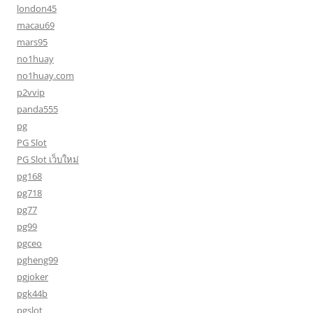
london45
macau69
mars95
no1huay
no1huay.com
p2vvip
panda555
pg
PG Slot
PG Slot เว็บใหม่
pg168
pg718
pg77
pg99
pgceo
pgheng99
pgjoker
pgk44b
pgslot