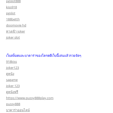
pgslot888
kiss918
pgslot
188betth
doomovie hd
ทางเข้า joker
joker slot
เว็บสล็อตและบาคาร่าของโครตดีเว็บนี้เล่นแล้วรวยจัดๆ
918kiss
joker123
ดูหนัง
sagame
joker 123
ดูหนังฟรี
https://www.pussy888play.com
pussy888
บาคาร่าออนไลน์