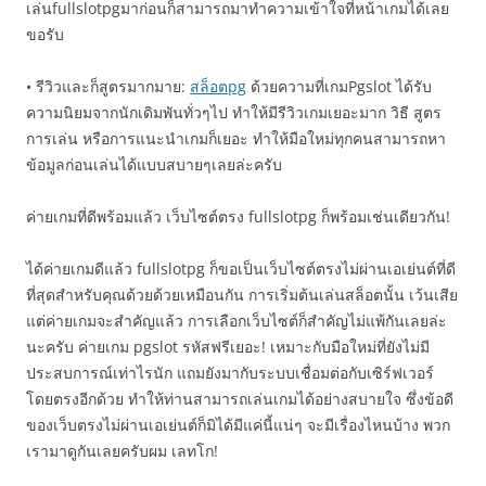
เล่นfullslotpgมาก่อนก็สามารถมาทำความเข้าใจที่หน้าเกมได้เลย
ขอรับ
• รีวิวและก็สูตรมากมาย:
สล็อตpg
ด้วยความที่เกมPgslot ได้รับ
ความนิยมจากนักเดิมพันทั่วๆไป ทำให้มีรีวิวเกมเยอะมาก วิธี สูตร
การเล่น หรือการแนะนำเกมก็เยอะ ทำให้มือใหม่ทุกคนสามารถหา
ข้อมูลก่อนเล่นได้แบบสบายๆเลยล่ะครับ
ค่ายเกมที่ดีพร้อมแล้ว เว็บไซต์ตรง fullslotpg ก็พร้อมเช่นเดียวกัน!
ได้ค่ายเกมดีแล้ว fullslotpg ก็ขอเป็นเว็บไซต์ตรงไม่ผ่านเอเย่นต์ที่ดี
ที่สุดสำหรับคุณด้วยด้วยเหมือนกัน การเริ่มต้นเล่นสล็อตนั้น เว้นเสีย
แต่ค่ายเกมจะสำคัญแล้ว การเลือกเว็บไซต์ก็สำคัญไม่แพ้กันเลยล่ะ
นะครับ ค่ายเกม pgslot รหัสฟรีเยอะ! เหมาะกับมือใหม่ที่ยังไม่มี
ประสบการณ์เท่าไรนัก แถมยังมากับระบบเชื่อมต่อกับเซิร์ฟเวอร์
โดยตรงอีกด้วย ทำให้ท่านสามารถเล่นเกมได้อย่างสบายใจ ซึ่งข้อดี
ของเว็บตรงไม่ผ่านเอเย่นต์ก็มิได้มีแค่นี้แน่ๆ จะมีเรื่องไหนบ้าง พวก
เรามาดูกันเลยครับผม เลทโก!