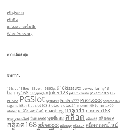
เข้าสู่ระบบ
เข้าฟีด
แสดงความเห็นฟีด
WordPress.org
ความเห็นล่าสุด
ป้ายกำกับ
918kissauto
funny18
168slot
188bet
188betth
918Kiss
betway
happy168
Joker123
Joker123th
PG
hengjing168
joker123auto
PGSlot
Pussy888
PunPro777
PG Slot
pgslot99
sagame168
slot168
Slotxo
slotxo24hr
temmax69
sagame168th
Slot
sretthi99
บาคาร่า
บาคาร่า168
ทางเข้าpg
คาสิโนออนไลน์
ufabet
สล็อต
พุซซี่888
สล็อต99
ปั่นแตก66
บาคาร่าออนไลน์
สล็อต66
สล็อต168
สล็อตออนไลน์
สล็อต888
สล็อตpg
สล็อตxo