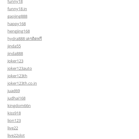
funny18
funny18.in
gaojing888
happy168
hengjing168
hydra888 เครดิตฟรี
jinda55
jinda888
Joker123
joker123auto
joker123th
joker123th.co.in
juad69
judhai168
kingdom66n
kiss918
lion123
live22
live22slot