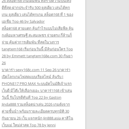
26 สล็อต168 เกมเดิมพัน ที่สร้างความบันเทิง
ดีที่สุด ฝากประจำรับ 500 ยูสเดียว เล่นได้ทุก
เกม ยูสเดียว เล่นได้ทุกเกม สล็อต168 ที่ 1 ของ
เอเชีย Top 46 by Salvador
สล็อต168 สายแตก ลุ้นกำไรแบบไม่เสียฟีล ลุ้น
กงล้อมหาเศรษฐี สะสมเพชร จ่ายตรง กี่ล้านก็
จ่าย คุ้มค่าการเดิมพัน ที่สุดในวงการ
tangtem168 เริ่มก่อนวันนี้ มีลุ้นก่อนใคร Top
28 by Emmett tangtem168e.com 30 กันยา
26
บาคาร่า sexy168c.com 11 Sep 26 บาคาร่า
เปิดโลกเกมไพ่สดแบบเรียลไทม์ ลุ้นรับ I
PHONE17 PRO MAX ระบบอัตโนมัติเจ้าแรก
เว็บดี มีโต๊ะให้เลือกเยอะ บาคาร่า168 เข้าเล่น
วันนี้ รับโปรดีทันที Top 22 by Gaston
Jinda888 รวมสล็อตน่าเล่น 2026 เกมดังจาก
ค่ายชั้นนำ พร้อมรายละเอียดครบทุกมิติ 30
กันยายน 26 เว็บ แจกหนัก Jin888.asia คาสิโน
เว็บแม่ ใหม่ล่าสุด Top 78 by Jenni