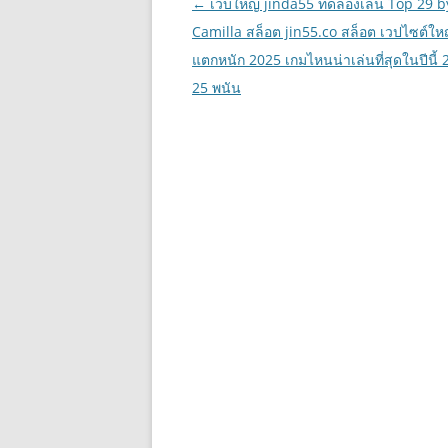
เมนู
←
เว็บใหญ่ jinda55 ทดลองเล่น Top 29 b
นำทาง
Camilla สล็อต jin55.co สล็อต เวปไซต์ให
เรื่อง
แตกหนัก 2025 เกมไหนน่าเล่นที่สุดในปีนี้ 
25 พนัน