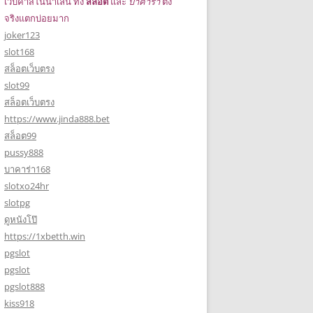
เว็บคาสิโนน่าเล่น ทั้ง
สล็อต
และ
บาคาร่า
ตึง
จริงแตกบ่อยมาก
joker123
slot168
สล็อตเว็บตรง
slot99
สล็อตเว็บตรง
https://www.jinda888.bet
สล็อต99
pussy888
บาคาร่า168
slotxo24hr
slotpg
ดูหนังโป๊
https://1xbetth.win
pgslot
pgslot
pgslot888
kiss918