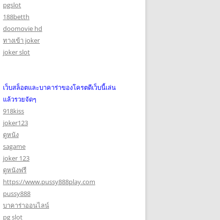
pgslot
188betth
doomovie hd
ทางเข้า joker
joker slot
เว็บสล็อตและบาคาร่าของโครตดีเว็บนี้เล่น
แล้วรวยจัดๆ
918kiss
joker123
ดูหนัง
sagame
joker 123
ดูหนังฟรี
https://www.pussy888play.com
pussy888
บาคาร่าออนไลน์
pg slot