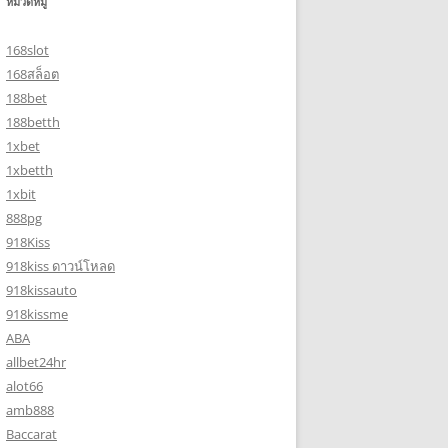
หมวดหมู่
168slot
168สล็อต
188bet
188betth
1xbet
1xbetth
1xbit
888pg
918Kiss
918kiss ดาวน์โหลด
918kissauto
918kissme
ABA
allbet24hr
alot66
amb888
Baccarat