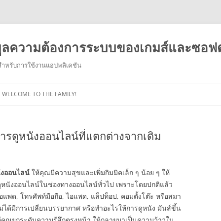
มูลความต้องการระบบของเกมส์และซอฟต์
นสำหรับการใช้งานแอปพลิเคชัน
ข้าม
ไป
WELCOME TO THE FAMILY!
ยัง
เนื้อหา
รดูหนังออนไลน์ที่แตกต่างจากเดิม
ังออนไลน์
ให้คุณมีความสุขและเพิ่มกิมมิคเล็ก ๆ น้อย ๆ ให้
ารดูหนังออนไลน์ในช่องทางออนไลน์ทั่วไป เพราะโดยปกติแล้ว
อแพด, โทรศัพท์มือถือ, ไอแพด, แล็ปท็อป, คอมตั้งโต๊ะ หรือสมา
ี่ไม่ได้มีการเปลี่ยนบรรยากาศ หรือทำอะไรให้การดูหนัง มันส์ขึ้น
ห้คุณยกระดับความรู้สึกตรงหน้า ให้กลายมาเป็นความว้าวใน