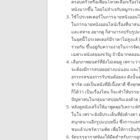
ครอบครัวหรือเพื่อนโหวตเลือกเรื่องไห
หนังมากขึ้น โดยไม่จำเจกับหมูกระท
ใช้โปรเจคเตอร์ในการฉายหนังออนไ
ในการฉายหนังออนไลน์เรื่องที่น่าส
และสหาย อยากดู ก็สามารถปรับรูปแบบ
ในยุคนี้โปรเจคเตอร์มีราคาไม่สูงแล้
ร่วมกัน ขึ้นอยู่กับความง่ายในการจัด
เฉพาะหนังสยองขวัญ ถ้ามีฉากหลอน ๆ 
เลือกภาพยนตร์ที่ยังไม่เคยดู เพราะว่
จะต้องมีการสปอยอย่างแน่นอน และใน
อรรถรสของการรับชมด้อยลง ดังนั้นคุณ
ชาร์ต แต่เป็นหนังที่มีเนื้อหาดี ซึ่
ก็ได้ว่า เป็นเรื่องไหน ก็จะทำให้บ
ปัญหาคนในกลุ่มมาสปอยกันเองด้วย
หลังดูหนังเสร็จให้มาพูดคุยวิเคราะห์
ในใจ เพราะยังมีประเด็นที่ยังค้างคา
สนุกสนานอีกรูปแบบหนึ่ง ซึ่งการแลก
ชมแล้วแชร์ความคิด เพื่อให้การอินกั
จัดบรรยากาศห้องให้มืดสำหรับการดูหน