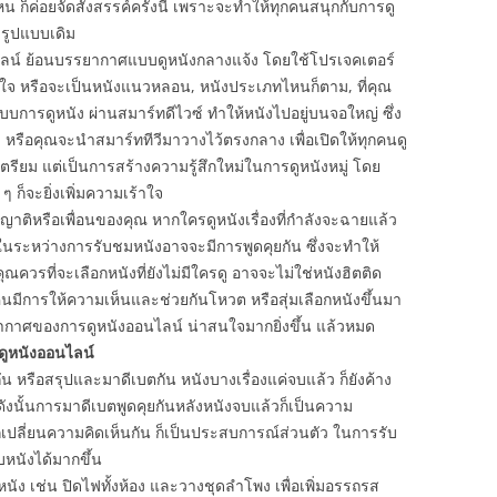
น ก็ค่อยจัดสังสรรค์ครั้งนี้ เพราะจะทำให้ทุกคนสนุกกับการดู
ะรูปแบบเดิม
ลน์ ย้อนบรรยากาศแบบดูหนังกลางแจ้ง โดยใช้โปรเจคเตอร์
นใจ หรือจะเป็นหนังแนวหลอน, หนังประเภทไหนก็ตาม, ที่คุณ
การดูหนัง ผ่านสมาร์ทดีไวซ์ ทำให้หนังไปอยู่บนจอใหญ่ ซึ่ง
ว หรือคุณจะนำสมาร์ททีวีมาวางไว้ตรงกลาง เพื่อเปิดให้ทุกคนดู
เตรียม แต่เป็นการสร้างความรู้สึกใหม่ในการดูหนังหมู่ โดย
ก็จะยิ่งเพิ่มความเร้าใจ
าญาติหรือเพื่อนของคุณ หากใครดูหนังเรื่องที่กำลังจะฉายแล้ว
ระหว่างการรับชมหนังอาจจะมีการพูดคุยกัน ซึ่งจะทำให้
ควรที่จะเลือกหนังที่ยังไม่มีใครดู อาจจะไม่ใช่หนังฮิตติด
งทุกคนมีการให้ความเห็นและช่วยกันโหวต หรือสุ่มเลือกหนังขึ้นมา
รรยากาศของการดูหนังออนไลน์ น่าสนใจมากยิ่งขึ้น แล้วหมด
ดูหนังออนไลน์
กัน หรือสรุปและมาดีเบตกัน หนังบางเรื่องแค่จบแล้ว ก็ยังค้าง
 ดังนั้นการมาดีเบตพูดคุยกันหลังหนังจบแล้วก็เป็นความ
เปลี่ยนความคิดเห็นกัน ก็เป็นประสบการณ์ส่วนตัว ในการรับ
บหนังได้มากขึ้น
ัง เช่น ปิดไฟทั้งห้อง และวางชุดลำโพง เพื่อเพิ่มอรรถรส