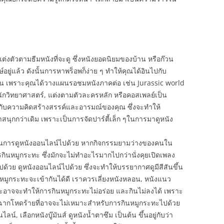
่งตัวตามธีมหนังที่จะดู ซึ่งหนังยอดนิยมของบ้าน หรือก๊วน
์อยู่แล้ว ดังนั้นการหาพร็อพก็ง่าย ๆ ทำให้คุณได้อินไปกับ
น เพราะคุณได้วางแผนรอชมหนังภาคต่อ เช่น Jurassic world
นักวิทยาศาสตร์, แต่งตามตัวละครหลัก หรือคอสเพลย์เป็น
อยู่กับความคิดสร้างสรรค์และอารมณ์ของคุณ ซึ่งจะทำให้
ุกกว่าเดิม เพราะเป็นการจัดปาร์ตี้เล็ก ๆในการมาดูหนัง
นการดูหนังออนไลน์ไปด้วย หากกิจกรรมยามว่างของคนใน
กินหมูกระทะ ซึ่งมักจะไม่ทำอะไรมากไปกว่านั่งคุยเปิดเพลง
ด้วย ดูหนังออนไลน์ไปด้วย ซึ่งจะทำให้บรรยากาศดูมีสีสันขึ้น
หมูกระทะจะเข้ากันได้ดี เราควรเลี่ยงหนังหลอน, หนังแนว
าจจะทำให้การกินหมูกระทะไม่อร่อย และกินไม่ลงได้ เพราะ
อฉากโหดร้ายที่อาจจะไม่เหมาะสำหรับการกินหมูกระทะไปด้วย
, เลือกหนังบู๊มันส์ ดูหนังน้ำตาซึม เป็นต้น ขึ้นอยู่กับว่า