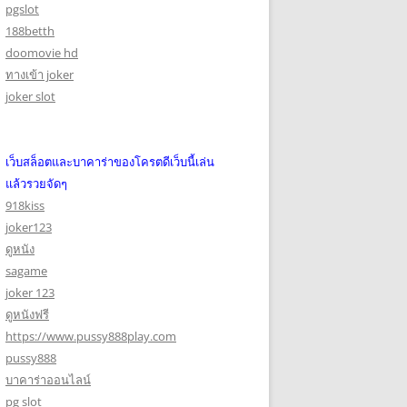
pgslot
188betth
doomovie hd
ทางเข้า joker
joker slot
เว็บสล็อตและบาคาร่าของโครตดีเว็บนี้เล่น
แล้วรวยจัดๆ
918kiss
joker123
ดูหนัง
sagame
joker 123
ดูหนังฟรี
https://www.pussy888play.com
pussy888
บาคาร่าออนไลน์
pg slot