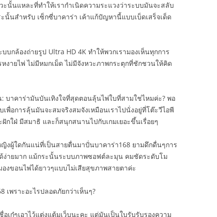
หวะนั้นแหละที่ทำให้เรากำเนิดความระแวงว่าระบบมันจะสลับ
ั้นสำหรับ เซ็กซี่บาคาร่า เค้าแก้ปัญหานี้แบบเบ็ดเสร็จเด็ด
ยระบบกล้องถ่ายรูป Ultra HD 4K ทำให้พวกเรามองเห็นทุกการ
ารหงายไพ่ ไม่มีหมกเม็ด ไม่มีจังหวะภาพกระตุกที่ชักชวนให้คิด
: บาคาร่ามันบันเทิงใจที่สุดตอนลุ้นไพ่ใบที่สามใช่ไหมค่ะ? พอ
บเพื่อการลุ้นมันจะสมจริงสมจังเหมือนเราไปนั่งอยู่ที่โต๊ะวีไอพี
ักใฝ่ มีสมาธิ และก็สนุกสนานไปกับเกมเยอะขึ้นเรื่อยๆ
งผู้ใดกันแน่ที่เป็นสายตื่นมาปั่นบาคาร่า168 ยามดึกดื่นๆการ
ง่ายมาก แม้กระนั้นระบบภาพซอฟต์ละมุน คมชัดระดับโม
่งมองขอนไพ่ได้ยาวๆแบบไม่เสียสุขภาพสายตาค่ะ
68 เพราะอะไรปลอดภัยกว่าเห็นๆ?
่อเก๋ๆเอาไว้แต่งแต้มเว็บนะคะ แต่มันเป็นใบรับรับรองความ