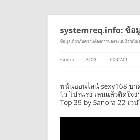
systemreq.info: ข้อ
ข้อมูลเกี่ยวกับความต้องการของระบบที่จำเป็
หน้าแรก
BLOG
CONTACT
พนันออนไลน์ sexy168 บาคา
ไว โปรแรง เล่นแล้วติดใจง
Top 39 by Sanora 22 เว