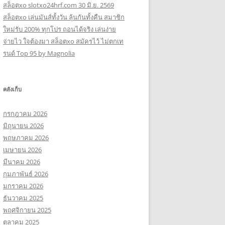
สล็อตxo slotxo24hrf.com 30 มิ.ย. 2569
สล็อตxo เล่นมันส์ทั้งวัน ลุ้นกันทั้งคืน สมาชิก
ใหม่รับ 200% ทุกโปร ถอนได้จริง เล่นง่าย
จ่ายไว ใจต้องมา สล็อตxo สมัครไว้ ไม่ตกเท
รนด์ Top 95 by Magnolia
คลังเก็บ
กรกฎาคม 2026
มิถุนายน 2026
พฤษภาคม 2026
เมษายน 2026
มีนาคม 2026
กุมภาพันธ์ 2026
มกราคม 2026
ธันวาคม 2025
พฤศจิกายน 2025
ตุลาคม 2025