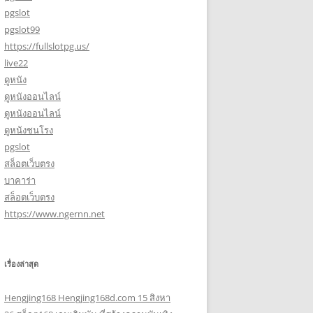
pgslot
pgslot99
https://fullslotpg.us/
live22
ดูหนัง
ดูหนังออนไลน์
ดูหนังออนไลน์
ดูหนังชนโรง
pgslot
สล็อตเว็บตรง
บาคาร่า
สล็อตเว็บตรง
https://www.ngernn.net
เรื่องล่าสุด
Hengjing168 Hengjing168d.com 15 สิงหา