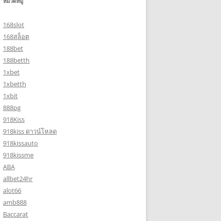
หมวดหมู่
168slot
168สล็อต
188bet
188betth
1xbet
1xbetth
1xbit
888pg
918Kiss
918kiss ดาวน์โหลด
918kissauto
918kissme
ABA
allbet24hr
alot66
amb888
Baccarat