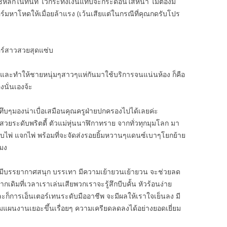
ัญชีหลักในทันที ไวกระทั่งเงินแทบจะกระดอนใส่หน้า ไม่ต้องมี
อร์มหาโหดให้เมื่อยล้าแรง (เว้นเสียแต่ในกรณีที่คุณกดรับโปร
อร์สาวสวยสุดแซ่บ
ี้ และทำให้ชายหนุ่มๆสาวๆแห่กันมาใช้บริการจนแน่นห้อง ก็คือ
นั่นเองจ้ะ
ึบๆมองน่าเบื่อเสมือนคุณครูฝ่ายปกครองไปได้เลยค่ะ
วสวยระดับพริตตี้ ตัวแม่หุ่นนาฬิกาทราย จากทั่วทุกมุมโลก มา
ยสับไพ่ แจกไพ่ พร้อมที่จะจัดส่งรอยยิ้มหวานๆแดนซ์เบาๆโยกย้าย
มง
ี่มีบรรยากาศสนุก บรรเทา มีความเย้ายวนเย้ายวน จะช่วยลด
เดิมที่เวลาเราเล่นเสียพวกเราจะรู้สึกบีบคั้น หัวร้อนง่าย
็การเอ็นเตอร์เทนระดับมืออาชีพ จะมีผลให้เราใจเย็นลง มี
ผนงานเยอะขึ้นเรื่อยๆ ความเครียดลดลงได้อย่างยอดเยี่ยม