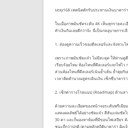
sexy168 เทคนิคดักรับประทานเงินบาคาร่าฉบ
ในเมื่อภาพมันชัดระดับ 4K เห็นทุกรายละเ
ทำเงินกันเลยดีกว่าจ้ะ นี่เป็นกลอุบายการเ
1. ส่องดูความเร็วของดีลเลอร์และจังหวะไพ
เพราะภาพมันชัดแจ๋ว ไม่มีสะดุด ให้ท่านดูดี
เรียบร้อยไหม ห้องไหนที่ดีลเลอร์แจกไพ่ไว 
ส่วนห้องไหนที่ดีลเลอร์เน้นย้ำเต้น ย้ำคุยกั
เวลาคิดคำนวณสูตรเดินเงิน เซ็กซี่บาคาร่
2. เช็กตารางโรดแมป (Roadmap) ด้านล
ด้วยความละเอียดของหน้าจอระดับพรีเมียม 
แสดงผลลัพธ์ได้อย่างชัดแจ๋ว สีสันแจ่มชัดไม่
30 ตา และก็มองหาห้องที่มีขอนไพ่เสถียร ดั
ชนะถี่กว่าปกติ (ตามหลักสถิติบาคาร่า ฝั่งเจ้