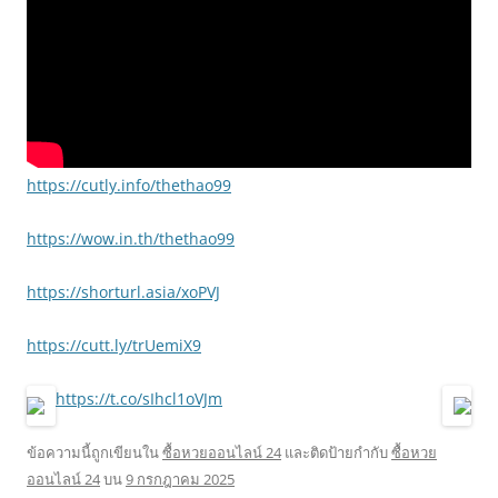
https://cutly.info/thethao99
https://wow.in.th/thethao99
https://shorturl.asia/xoPVJ
https://cutt.ly/trUemiX9
https://t.co/sIhcl1oVJm
ข้อความนี้ถูกเขียนใน
ซื้อหวยออนไลน์ 24
และติดป้ายกำกับ
ซื้อหวย
ออนไลน์ 24
บน
9 กรกฎาคม 2025