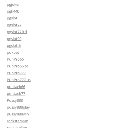
pgjoker
pgk44b
pgslot
pgslot77
pgslot77.ltd
pgslot99
pgslotth
pokbet
PunPro66
PunPro66.tv
PunPro777
PunPro777.us
puntaek66
puntaek77
Pussy888
pussy888play
pussy888win
rockstar66m
royal online