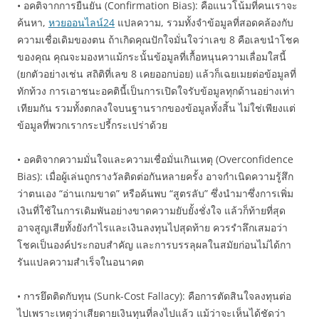
• อคติจากการยืนยัน (Confirmation Bias): คือแนวโน้มที่คนเราจะ
ค้นหา,
หวยออนไลน์24
แปลความ, รวมทั้งจำข้อมูลที่สอดคล้องกับ
ความเชื่อเดิมของตน ถ้าเกิดคุณปักใจมั่นใจว่าเลข 8 คือเลขนำโชค
ของคุณ คุณจะมองหาแม้กระนั้นข้อมูลที่เกื้อหนุนความเลื่อมใสนี้
(ยกตัวอย่างเช่น สถิติที่เลข 8 เคยออกบ่อย) แล้วก็เฉยเมยต่อข้อมูลที่
ทักท้วง การเอาชนะอคตินี้เป็นการเปิดใจรับข้อมูลทุกด้านอย่างเท่า
เทียมกัน รวมทั้งตกลงใจบนฐานรากของข้อมูลทั้งสิ้น ไม่ใช่เพียงแต่
ข้อมูลที่พวกเรากระปรี้กระเปร่าด้วย
• อคติจากความมั่นใจและความเชื่อมั่นเกินเหตุ (Overconfidence
Bias): เมื่อผู้เล่นถูกรางวัลติดต่อกันหลายครั้ง อาจกำเนิดความรู้สึก
ว่าตนเอง “อ่านเกมขาด” หรือค้นพบ “สูตรลับ” ซึ่งนำมาซึ่งการเพิ่ม
เงินที่ใช้ในการเดิมพันอย่างขาดความยับยั้งชั่งใจ แล้วก็ท้ายที่สุด
อาจสูญเสียทั้งยังกำไรและเงินลงทุนไปสุดท้าย ควรรำลึกเสมอว่า
โชคเป็นองค์ประกอบสำคัญ และการบรรลุผลในสมัยก่อนไม่ได้กา
รันแปลความสำเร็จในอนาคต
• การยึดติดกับทุน (Sunk-Cost Fallacy): คือการตัดสินใจลงทุนต่อ
ไปเพราะเหตุว่าเสียดายเงินทุนที่ลงไปแล้ว แม้ว่าจะเห็นได้ชัดว่า