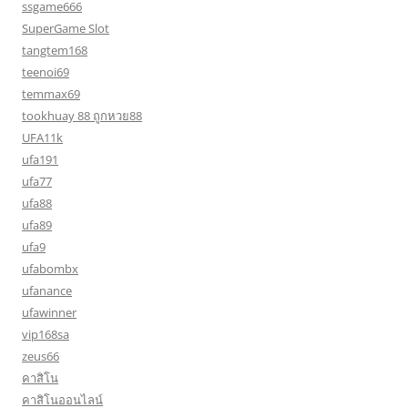
ssgame666
SuperGame Slot
tangtem168
teenoi69
temmax69
tookhuay 88 ถูกหวย88
UFA11k
ufa191
ufa77
ufa88
ufa89
ufa9
ufabombx
ufanance
ufawinner
vip168sa
zeus66
คาสิโน
คาสิโนออนไลน์