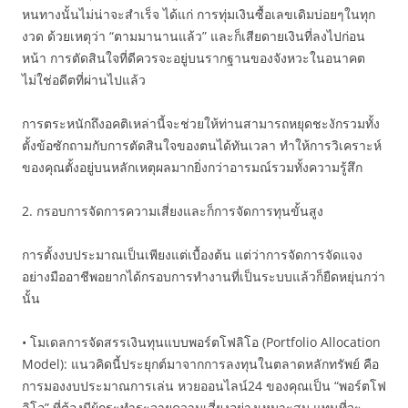
หนทางนั้นไม่น่าจะสำเร็จ ได้แก่ การทุ่มเงินซื้อเลขเดิมบ่อยๆในทุก
งวด ด้วยเหตุว่า “ตามมานานแล้ว” และก็เสียดายเงินที่ลงไปก่อน
หน้า การตัดสินใจที่ดีควรจะอยู่บนรากฐานของจังหวะในอนาคต
ไม่ใช่อดีตที่ผ่านไปแล้ว
การตระหนักถึงอคติเหล่านี้จะช่วยให้ท่านสามารถหยุดชะงักรวมทั้ง
ตั้งข้อซักถามกับการตัดสินใจของตนได้ทันเวลา ทำให้การวิเคราะห์
ของคุณตั้งอยู่บนหลักเหตุผลมากยิ่งกว่าอารมณ์รวมทั้งความรู้สึก
2. กรอบการจัดการความเสี่ยงและก็การจัดการทุนขั้นสูง
การตั้งงบประมาณเป็นเพียงแต่เบื้องต้น แต่ว่าการจัดการจัดแจง
อย่างมืออาชีพอยากได้กรอบการทำงานที่เป็นระบบแล้วก็ยืดหยุ่นกว่า
นั้น
• โมเดลการจัดสรรเงินทุนแบบพอร์ตโฟลิโอ (Portfolio Allocation
Model): แนวคิดนี้ประยุกต์มาจากการลงทุนในตลาดหลักทรัพย์ คือ
การมองงบประมาณการเล่น หวยออนไลน์24 ของคุณเป็น “พอร์ตโฟ
ลิโอ” ที่ต้องมีผู้กระทำระจายความเสี่ยงอย่างเหมาะสม แทนที่จะ