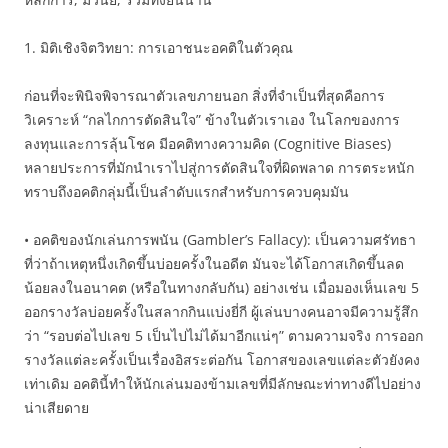
1. มิติเชิงจิตวิทยา: การเอาชนะอคติในตัวคุณ
ก่อนที่จะพินิจพิจารณาตัวเลขภายนอก สิ่งที่จำเป็นที่สุดคือการ
วิเคราะห์ “กลไกการตัดสินใจ” ข้างในตัวเราเอง ในโลกของการ
ลงทุนและการลุ้นโชค มีอคติทางความคิด (Cognitive Biases)
หลายประการที่มักนำเราไปสู่การตัดสินใจที่ผิดพลาด การตระหนัก
ทราบถึงอคติกลุ่มนี้เป็นลำดับแรกสำหรับการควบคุมมัน
• อคติของนักเล่นการพนัน (Gambler’s Fallacy): เป็นความศรัทธา
ที่ว่าถ้าเหตุหนึ่งเกิดขึ้นบ่อยครั้งในอดีต มันจะได้โอกาสเกิดขึ้นลด
น้อยลงในอนาคต (หรือในทางกลับกัน) อย่างเช่น เมื่อมองเห็นเลข 5
ออกรางวัลบ่อยครั้งในสลากกินแบ่งยี่กี ผู้เล่นบางคนอาจมีความรู้สึก
ว่า “รอบต่อไปเลข 5 เป็นไปไม่ได้มาอีกแน่ๆ” ตามความจริง การออก
รางวัลแต่ละครั้งเป็นเรื่องอิสระต่อกัน โอกาสของเลขแต่ละตัวยังคง
เท่าเดิม อคตินี้ทำให้นักเล่นมองข้ามเลขที่มีลักษณะท่าทางดีไปอย่าง
น่าเสียดาย