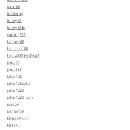
faro168
fullslotpg
funny18
funny18.in
gaojing888
happy168
hengjing168
hydra888 เครดิตฟรี
jinda55
jinda888
Joker123
joker123auto
joker123th
joker123th.co.in
juad69
judhai168
kingdom66n
kiss918