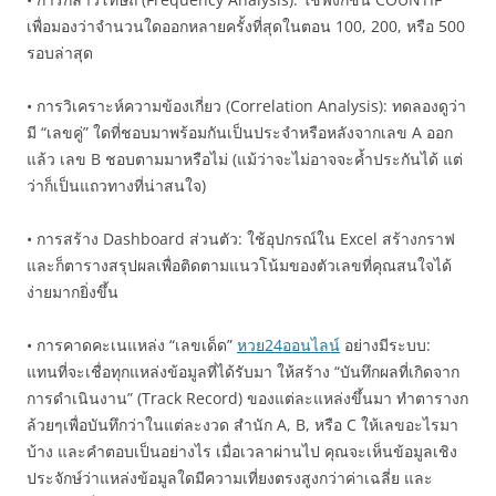
เพื่อมองว่าจำนวนใดออกหลายครั้งที่สุดในตอน 100, 200, หรือ 500
รอบล่าสุด
• การวิเคราะห์ความข้องเกี่ยว (Correlation Analysis): ทดลองดูว่า
มี “เลขคู่” ใดที่ชอบมาพร้อมกันเป็นประจำหรือหลังจากเลข A ออก
แล้ว เลข B ชอบตามมาหรือไม่ (แม้ว่าจะไม่อาจจะค้ำประกันได้ แต่
ว่าก็เป็นแถวทางที่น่าสนใจ)
• การสร้าง Dashboard ส่วนตัว: ใช้อุปกรณ์ใน Excel สร้างกราฟ
และก็ตารางสรุปผลเพื่อติดตามแนวโน้มของตัวเลขที่คุณสนใจได้
ง่ายมากยิ่งขึ้น
• การคาดคะเนแหล่ง “เลขเด็ด”
หวย24ออนไลน์
อย่างมีระบบ:
แทนที่จะเชื่อทุกแหล่งข้อมูลที่ได้รับมา ให้สร้าง “บันทึกผลที่เกิดจาก
การดำเนินงาน” (Track Record) ของแต่ละแหล่งขึ้นมา ทำตารางก
ล้วยๆเพื่อบันทึกว่าในแต่ละงวด สำนัก A, B, หรือ C ให้เลขอะไรมา
บ้าง และคำตอบเป็นอย่างไร เมื่อเวลาผ่านไป คุณจะเห็นข้อมูลเชิง
ประจักษ์ว่าแหล่งข้อมูลใดมีความเที่ยงตรงสูงกว่าค่าเฉลี่ย และ