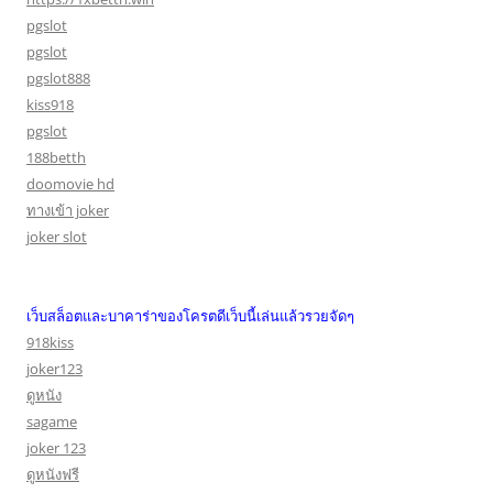
pgslot
pgslot
pgslot888
kiss918
pgslot
188betth
doomovie hd
ทางเข้า joker
joker slot
เว็บสล็อตและบาคาร่าของโครตดีเว็บนี้เล่นแล้วรวยจัดๆ
918kiss
joker123
ดูหนัง
sagame
joker 123
ดูหนังฟรี