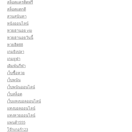
สล็อตเเครดิตฟรี
สล็อตแตกดี
สวนสุนันทา
หนังออนไลน์
หวยฮานอย vip
หวยฮานอยวันนี้
หวยฮิต88
เกมยิงปลา
เกมยูฟ่า
เดิมพันกีฬา
เว็บซื้อหวย
เว็บพนัน
เว็บพนันออนไลน์
เว็บสล็อต
เว็บแทงบอลออนไลน์
แทงบอลออนไลน์
แทงหวยออนไลน์
แพนด้า555
โจ๊กเกอร์123