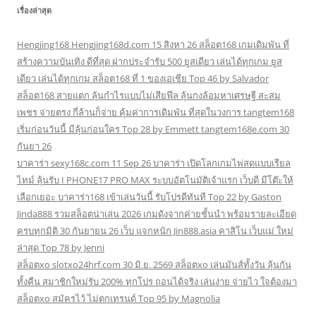
เรื่องล่าสุด
Hengjing168 Hengjing168d.com 15 สิงหา 26 สล็อต168 เกมเดิมพัน ที่
สร้างความบันเทิง ดีที่สุด ฝากประจำรับ 500 ยูสเดียว เล่นได้ทุกเกม ยูส
เดียว เล่นได้ทุกเกม สล็อต168 ที่ 1 ของเอเชีย Top 46 by Salvador
สล็อต168 สายแตก ลุ้นกำไรแบบไม่เสียฟีล ลุ้นกงล้อมหาเศรษฐี สะสม
เพชร จ่ายตรง กี่ล้านก็จ่าย คุ้มค่าการเดิมพัน ที่สุดในวงการ tangtem168
เริ่มก่อนวันนี้ มีลุ้นก่อนใคร Top 28 by Emmett tangtem168e.com 30
กันยา 26
บาคาร่า sexy168c.com 11 Sep 26 บาคาร่า เปิดโลกเกมไพ่สดแบบเรียล
ไทม์ ลุ้นรับ I PHONE17 PRO MAX ระบบอัตโนมัติเจ้าแรก เว็บดี มีโต๊ะให้
เลือกเยอะ บาคาร่า168 เข้าเล่นวันนี้ รับโปรดีทันที Top 22 by Gaston
Jinda888 รวมสล็อตน่าเล่น 2026 เกมดังจากค่ายชั้นนำ พร้อมรายละเอียด
ครบทุกมิติ 30 กันยายน 26 เว็บ แจกหนัก Jin888.asia คาสิโน เว็บแม่ ใหม่
ล่าสุด Top 78 by Jenni
สล็อตxo slotxo24hrf.com 30 มิ.ย. 2569 สล็อตxo เล่นมันส์ทั้งวัน ลุ้นกัน
ทั้งคืน สมาชิกใหม่รับ 200% ทุกโปร ถอนได้จริง เล่นง่าย จ่ายไว ใจต้องมา
สล็อตxo สมัครไว้ ไม่ตกเทรนด์ Top 95 by Magnolia