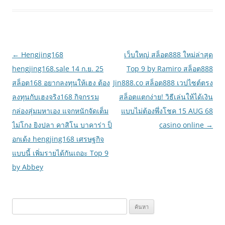
เมนู
←
Hengjing168
เว็บใหญ่ สล็อต888 ใหม่ล่าสุด
นำทาง
hengjing168.sale 14 ก.ย. 25
Top 9 by Ramiro สล็อต888
เรื่อง
สล็อต168 อยากลงทุนให้เฮง ต้อง
Jin888.co สล็อต888 เวปไซต์ตรง
ลงทุนกับเฮงจริง168 กิจกรรม
สล็อตแตกง่าย! วิธีเล่นให้ได้เงิน
กล่องสุ่มมหาเอง แจกหนักจัดเต็ม
แบบไม่ต้องพึ่งโชค 15 AUG 68
ไม่โกง ยิงปลา คาสิโน บาคาร่า ป็
casino online
→
อกเด้ง hengjing168 เศรษฐกิจ
แบบนี้ เพิ่มรายได้กันเถอะ Top 9
by Abbey
ค้นหา
สำหรับ: