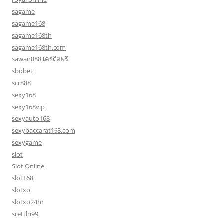
sagame
sagame168
sagame168th
sagame168th.com
sawan888 เครดิตฟรี
sbobet
scr888
sexy168
sexy168vip
sexyauto168
sexybaccarat168.com
sexygame
slot
Slot Online
slot168
slotxo
slotxo24hr
sretthi99