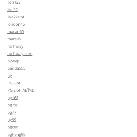
lion123
live22
live22slot
london45
macau69
mars95
no1huay
no1huay.com
p2vvip
panda555
pg
PG Slot
PG Slot เว็บใหม่
pg168
pg718
pg77
pg99
pgceo
pgheng99