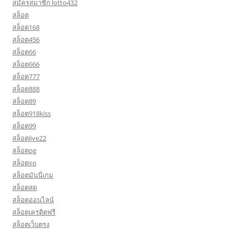
สมัครสมาชิก lotto432
สล็อต
สล็อต168
สล็อต456
สล็อต66
สล็อต666
สล็อต777
สล็อต888
สล็อต89
สล็อต918kiss
สล็อต99
สล็อตlive22
สล็อตpg
สล็อตxo
สล็อตมันนี่เกม
สล็อตสด
สล็อตออนไลน์
สล็อตเครดิตฟรี
สล็อตเว็บตรง