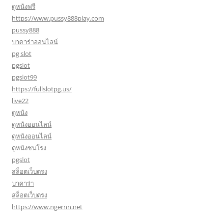
ดูหนังฟรี
https://www.pussy888play.com
pussy888
บาคาร่าออนไลน์
pg slot
pgslot
pgslot99
https://fullslotpg.us/
live22
ดูหนัง
ดูหนังออนไลน์
ดูหนังออนไลน์
ดูหนังชนโรง
pgslot
สล็อตเว็บตรง
บาคาร่า
สล็อตเว็บตรง
https://www.ngernn.net