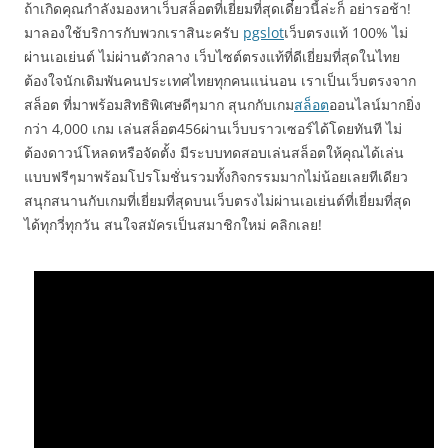
ถ้าเกิดคุณกำลังมองหาเว็บสล็อตที่เยี่ยมที่สุดเดี๋ยวนี้ล่ะก็ อย่ารอช้า!
มาลองใช้บริการกับพวกเราสินะครับ
pgslot
เว็บตรงแท้ 100% ไม่
ผ่านเอเย่นต์ ไม่ผ่านตัวกลาง เว็บไซต์ตรงแท้ที่ดีเยี่ยมที่สุดในไทย
ต้องใจนักเดิมพันคนประเทศไทยทุกคนแน่นอน เราเป็นเว็บตรงจาก
สล็อต ที่มาพร้อมสิทธิพิเศษดีๆมาก สุนกกับเกม
สล็อต
ออนไลน์มากยิ่ง
กว่า 4,000 เกม เล่นสล็อต456ผ่านเว็บบราวเซอร์ได้โดยทันที ไม่
ต้องดาวน์โหลดหรือจัดตั้ง มีระบบทดสอบเล่นสล็อตให้คุณได้เล่น
แบบฟรีๆมาพร้อมโปรโมชั่นรวมทั้งกิจกรรมมากไม่น้อยเลยทีเดียว
สนุกสนานกับเกมที่เยี่ยมที่สุดบนเว็บตรงไม่ผ่านเอเย่นต์ที่เยี่ยมที่สุด
ได้ทุกวี่ทุกวัน สนใจสมัครเป็นสมาชิกใหม่ คลิกเลย!