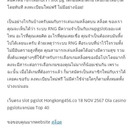
โดยทันที ลงทะเบียนใหม่ฟรี ไม่มีอย่างน้อย!
เป็นอย่างไรกันบ้างครับผมกับการเล่นเกมสล็อตบน สล็อต ของเรา
คุณจะเห็นได้ว่า ระบบ RNG มีความจำเป็นกับเกมpgslotเยอะแค่
ไหน อะไรที่คุณเคยคิด อะไรที่คุณเคยเชื่อ คุณจำเป็นต้องลบมันทิ้ง
ไปได้เลยนะครับ ด้วยเหตุว่าระบบ RNG คือระบบที่น่าไว้ใจรวมทั้ง
ไม่มีอันตรายสูงที่สุด คุณสามารถเล่นสล็อตได้อย่างมีความสุข รวม
ทั้งต้นเหตุต่างๆที่ใช้สำหรับการเลือกเกมสล็อตของมือโปรโดยมากก็
คงจะมีสาระต่อการเลือกเกมของคุณไม่มากก็น้อยเช่นกัน เพราะ
ฉะนั้น เมื่อได้เกมที่ต้องการแล้ว ก็มาสมัครเป็นสมาชิกใหม่กับเราได้
เลยคะขอรับ ลงทะเบียนใหม่ฟรี ไม่มีค่าใช้จ่ายใดๆก็ตามทั้งหมดทั้ง
ปวงแน่นอน
เว็บตรง slot pgslot Hongkong456.co 18 NOV 2567 Ola casino
pgslotแจกบ่อย Top 40
ขอขอบคุณมากwebsite
สล็อต