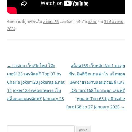
ข้อความนี้ถูกเขียนใน
สล็อต456
และติดป้ายกำกับ
สล็อต
บน
31 ธันวาคม
2024
เมนู
←
casino เว็บเปิดใหม่ โจ๊ก
สล็อต168 เว็บหลัก No.1 ตะลุย
นำทาง
เกอร์123 เครดิตฟรี Top 97 by
พีระมิดพิชิตแดนฟาโร แจ็คพอต
เรื่อง
Charla joker123 Jokerasia.net
แตกง่ายรองรับแอนดรอยด์ และ
14 joker123 websiteตรง เว็บ
IOS faro168 ไม่กระตุก เล่นฟรี
สล็อตแจกเครดิตฟรี January 25
ทุกค่าย Top 63 by Rosalie
faro168.co 27 January 2025
→
ค้นหา