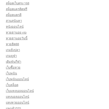
สล็อตเว็บตรง 168
สล็อตเเครดิตฟรี
สล็อตแตกดี
สวนสุนันทา
หนังออนไลน์
หวยฮานอย vip
หวยฮานอยวันนี้
หวยฮิต88
เกมยิงปลา
เกมยูฟ่า
เดิมพันกีฬา
เว็บซื้อหวย
เว็บพนัน
เว็บพนันออนไลน์
เว็บสล็อต
เว็บแทงบอลออนไลน์
แทงบอลออนไลน์
แทงหวยออนไลน์
แพนด้า555