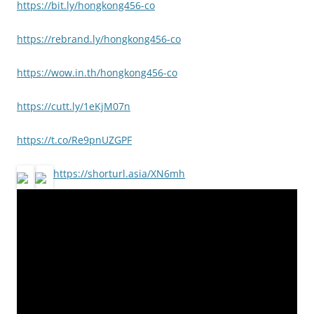
https://bit.ly/hongkong456-co
https://rebrand.ly/hongkong456-co
https://wow.in.th/hongkong456-co
https://cutt.ly/1eKjM07n
https://t.co/Re9pnUZGPF
https://shorturl.asia/XN6mh