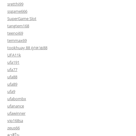
sretthi99
ssgame666
SuperGame Slot
tangtem168
teenoi69
temmax69
tookhuay 88 ถูกหวย88
UFA11k
ufa191
ufa77
ufa88
ufa89
ufa9
ufabombx
ufanance
ufawinner
vip168sa
zeus66
คาสิโน