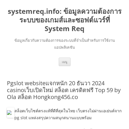
systemreq.info: ข้อมูลความต้องการ
ระบบของเกมส์และซอฟต์แวร์ที่
System Req
ข้อมูลเกี่ยวกับความต้องการของระบบที่จำเป็นสำหรับการใช้งาน
แอปพลิเคชัน
ข้าม
เมนู
ไป
ยัง
เนื้อหา
Pgslot websiteแจกหนัก 20 ธันวา 2024
casinoเว็บเปิดใหม่ สล็อต เครดิตฟรี Top 59 by
Ola สล็อต Hongkong456.co
สล็อตเว็บไซต์ตรงแท้ที่ดีที่สุดในไทย เว็บตรงไม่ผ่านเอเย่นต์จาก
pg slot แหล่งสรุปความสนุกสนานแบบพร้อม